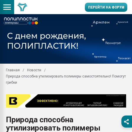
ПЕРЕЙТИ НА ФОРУМ
Продажа готового бизн
производство SPC лам
цикла
29.07.2026 ФРП помог 
заводу пластмасс" зах
ППЭ
Главная
Новости
Помощь в подборе мат
Природа способна утилизировать полимеры самостоятельно! Помогут
Вакуум-формовочные 
грибки
ближайшее подмосковье
Подмосковье, Москва
28.07.2026 Автоматиза
первый план в перераб
пластмасс
Природа способна
28.07.2026 "Техноникол
утилизировать полимеры
ситуацией на строител