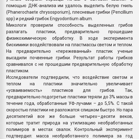
помощью ДНК-анализа им удалось выделить белую гниль
(Phanerochaete chrysosporium), плесневые грибки (Pencillium
spp) и редкий грибок Engyodontium album.
Микологи проверили способность выделенных грибов
разлагать пластики, предварительно прошедшие
физикохимическую обработку. В ходе эксперимента
биохимики воздействовали на пластмассы светом и теплом.
На предварительно «пережеванный» пластик ученые
высадили почвенные грибки. Результат работы грибков
сравнивался с не прошедшим предварительную обработку
пластиком.
Исследователи подтвердили, что воздействие светом и
теплом на пластики значительно увеличивает
«усваиваемость» пластиков для грибов. Так,
предварительно подогретые пластики теряли до 3% массы в
течение года, обработанные УФ-лучами – до 5,5%. С такой
скоростью пластики не разложатся слишком быстро. Но пара
десятилетий все же больше четырех—десяти веков,
которые тратит природа на утилизацию необработанных
полимеров в местах свалок. Контрольный эксперимент
подтвердил: масса необработанного полимера за год