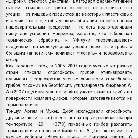
«широким спектром действия». Благодаря ферментативной
системе гнилостные грибы способны «переварить» что
угодно – от пищевых продуктов до некоторых пластиковых
изделий. Главное, чтобы условия обитания способствовали
пищеварительным процессам — то есть подготавливали
пищу для усвоения. Например, известно, что небольшая
термическая обработка и УФ-лучи «пережевывают»
соединения на молекулярном уровне, после чего грибы с
большим «аппетитом» начинают «глотать» и переваривать
мусор.
Как передает Infox, в 2005−2007 годах ученые из разных
стран описали способность грибов утилизировать
полимеры. Неоднократно ученые описывали способность
грибов, похожих на Geotrichum, утилизировать бисфенол А.
А в 2007 году исследователи обнаружили такие же грибы на
поверхности компакт-дисков, которые изготавливаются из
термопластиков.
Тришул Артам и Мукеш Добл исследовали способность
других мезофильных (то есть тех, которые развиваются при
температуре +20 — +37°С) почвенных грибов разлагать
термопластики на основе бисфенола А. Для эксперимента
ученые собрали образцы почвы с бытовой свалки. С