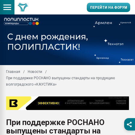
ПЕРЕЙТИ НА ФОРУМ
Продажа готового бизн
производство SPC лам
цикла
29.07.2026 ФРП помог 
заводу пластмасс" зах
ППЭ
Главная
Новости
Помощь в подборе мат
При поддержке РОСНАНО выпущены стандарты на продукцию
Вакуум-формовочные 
волгоградского «КАУСТИКа»
ближайшее подмосковье
Подмосковье, Москва
28.07.2026 Автоматиза
первый план в перераб
пластмасс
При поддержке РОСНАНО
28.07.2026 "Техноникол
выпущены стандарты на
ситуацией на строител