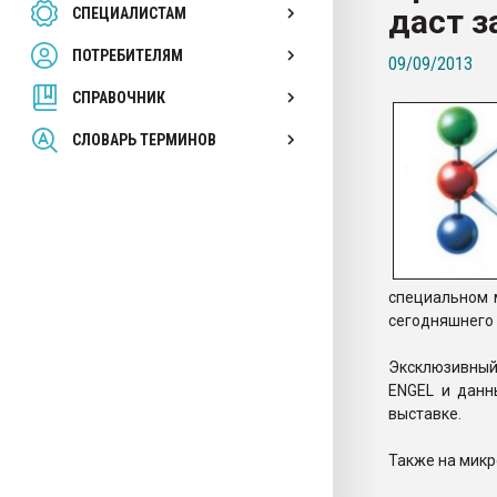
даст з
СПЕЦИАЛИСТАМ
26.07.2022 "Сибирский т
намного дороже
ПОТРЕБИТЕЛЯМ
09/09/2013
СПРАВОЧНИК
ПЕРЕЙТИ НА 
СЛОВАРЬ ТЕРМИНОВ
специальном 
сегодняшнего 
Эксклюзивный 
ENGEL и данн
выставке.
Также на микр