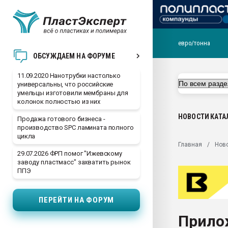
евро/тонна
Вакуум-формовочные 
ОБСУЖДАЕМ НА ФОРУМЕ
ближайшее подмосковье
Подмосковье, Москва
11.09.2020 Нанотрубки настолько
универсальны, что российские
28.07.2026 Автоматиза
умельцы изготовили мембраны для
первый план в перераб
колонок полностью из них
пластмасс
НОВОСТИ
КАТА
Продажа готового бизнеса -
28.07.2026 "Техноникол
производство SPC ламината полного
ситуацией на строител
цикла
Главная
Нов
Всё, что касается выду
29.07.2026 ФРП помог "Ижевскому
бутылок
заводу пластмасс" захватить рынок
ППЭ
Материал поверхности 
вакуумного формовани
ПЕРЕЙТИ НА ФОРУМ
Продам отходы Компо
поликарбоната и АБС-п
Прило
Armaloy PC/ABS-1IM че