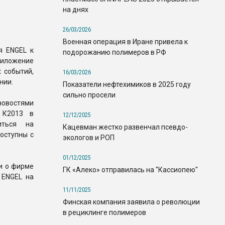
на днях
26/03/2026
Военная операция в Иране привела к
я ENGEL к
подорожанию полимеров в РФ
риложение
 событий,
16/03/2026
нии.
Показатели нефтехимиков в 2025 году
сильно просели
новостями
 К2013 в
12/12/2025
иться на
Кацевман жестко развенчал псевдо-
оступны с
экологов и РОП
01/12/2025
и о фирме
ГК «Алеко» отправилась на "Кассиопею"
 ENGEL на
11/11/2025
Финская компания заявила о революции
в рециклинге полимеров