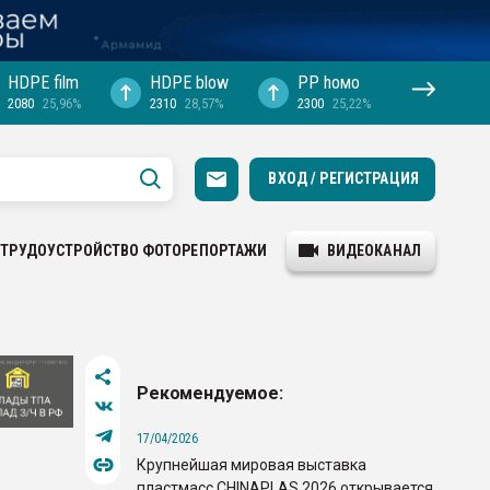
HDPE film
HDPE blow
PP hомо
2080
25,96%
2310
28,57%
2300
25,22%
ВХОД / РЕГИСТРАЦИЯ
ТРУДОУСТРОЙСТВО
ФОТОРЕПОРТАЖИ
ВИДЕОКАНАЛ
Рекомендуемое:
17/04/2026
Крупнейшая мировая выставка
пластмасс CHINAPLAS 2026 открывается