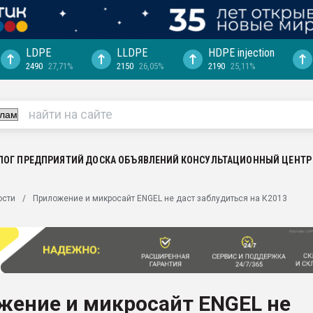
LDPE
LLDPE
HDPE injection
2490
27,71%
2150
26,05%
2190
25,11%
машины:
, с.-в.
ция выходит на
отке
ЛОГ ПРЕДПРИЯТИЙ
ДОСКА ОБЪЯВЛЕНИЙ
КОНСУЛЬТАЦИОННЫЙ ЦЕНТР
ь" довольна
ьном рынке
ости
Приложение и микросайт ENGEL не даст заблудиться на К2013
ва ПЭТ
пуансона для
я
зиция
ластика
жение и микросайт ENGEL не
рный цвет