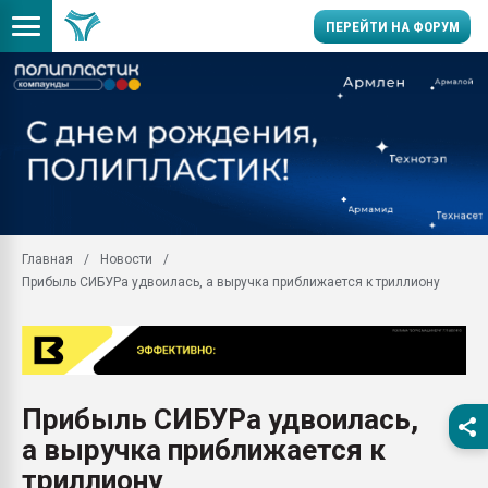
ПЕРЕЙТИ НА ФОРУМ
Помощь в подборе мат
Вакуум-формовочные 
ближайшее подмосковье
Подмосковье, Москва
28.07.2026 Автоматиза
первый план в перераб
Главная
Новости
пластмасс
Прибыль СИБУРа удвоилась, а выручка приближается к триллиону
28.07.2026 "Техноникол
ситуацией на строител
Всё, что касается выду
бутылок
Прибыль СИБУРа удвоилась,
Материал поверхности 
вакуумного формовани
а выручка приближается к
Продам отходы Компо
триллиону
поликарбоната и АБС-п