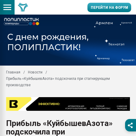
ПЕРЕЙТИ НА ФОРУМ
Продажа готового бизн
производство SPC лам
цикла
29.07.2026 ФРП помог 
заводу пластмасс" зах
ППЭ
Главная
Новости
Помощь в подборе мат
Прибыль «КуйбышевАзота» подскочила при стагнирующем
Вакуум-формовочные 
производстве
ближайшее подмосковье
Подмосковье, Москва
28.07.2026 Автоматиза
первый план в перераб
пластмасс
Прибыль «КуйбышевАзота»
28.07.2026 "Техноникол
подскочила при
ситуацией на строител