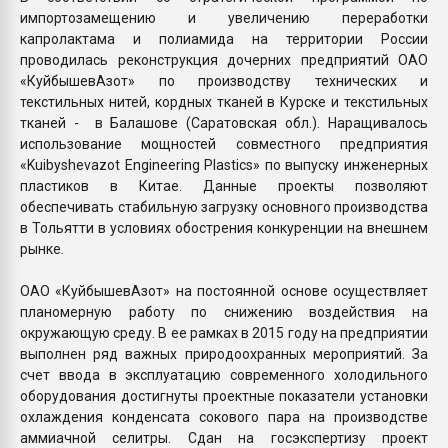
импортозамещению и увеличению переработки
капролактама и полиамида на территории России
проводилась реконструкция дочерних предприятий ОАО
«КуйбышевАзот» по производству технических и
текстильных нитей, кордных тканей в Курске и текстильных
тканей - в Балашове (Саратовская обл.). Наращивалось
использование мощностей совместного предприятия
«Kuibyshevazot Engineering Plastics» по выпуску инженерных
пластиков в Китае. Данные проекты позволяют
обеспечивать стабильную загрузку основного производства
в Тольятти в условиях обострения конкуренции на внешнем
рынке.
ОАО «КуйбышевАзот» на постоянной основе осуществляет
планомерную работу по снижению воздействия на
окружающую среду. В ее рамках в 2015 году на предприятии
выполнен ряд важных природоохранных мероприятий. За
счет ввода в эксплуатацию современного холодильного
оборудования достигнуты проектные показатели установки
охлаждения конденсата сокового пара на производстве
аммиачной селитры. Сдан на госэкспертизу проект