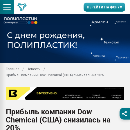
ПЕРЕЙТИ НА ФОРУМ
11.09.2020 Нанотрубки
универсальны, что рос
умельцы изготовили м
колонок полностью из 
Продажа готового бизн
производство SPC лам
цикла
Главная
Новости
Прибыль компании Dow Chemical (США) снизилась на 20%
29.07.2026 ФРП помог 
заводу пластмасс" зах
ППЭ
Помощь в подборе мат
Вакуум-формовочные 
Прибыль компании Dow
ближайшее подмосковье
Подмосковье, Москва
Chemical (США) снизилась на
28.07.2026 Автоматиза
20%
первый план в перераб