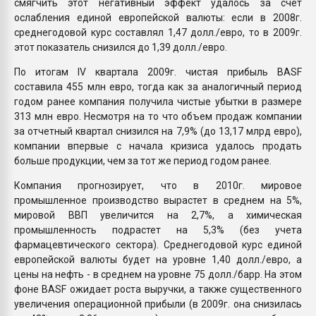
смягчить этот негативный эффект удалось за счет
ослабления единой европейской валюты: если в 2008г.
среднегодовой курс составлял 1,47 долл./евро, то в 2009г.
этот показатель снизился до 1,39 долл./евро.
По итогам IV квартала 2009г. чистая прибыль BASF
составила 455 млн евро, тогда как за аналогичный период
годом ранее компания получила чистые убытки в размере
313 млн евро. Несмотря на то что объем продаж компании
за отчетный квартал снизился на 7,9% (до 13,17 млрд евро),
компании впервые с начала кризиса удалось продать
больше продукции, чем за тот же период годом ранее.
Компания прогнозирует, что в 2010г. мировое
промышленное производство вырастет в среднем на 5%,
мировой ВВП увеличится на 2,7%, а химическая
промышленность подрастет на 5,3% (без учета
фармацевтического сектора). Среднегодовой курс единой
европейской валюты будет на уровне 1,40 долл./евро, а
цены на нефть - в среднем на уровне 75 долл./барр. На этом
фоне BASF ожидает роста выручки, а также существенного
увеличения операционной прибыли (в 2009г. она снизилась