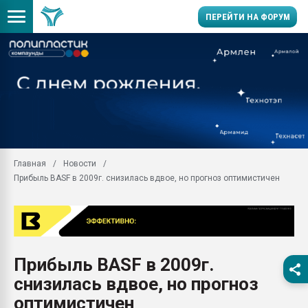
ПЕРЕЙТИ НА ФОРУМ
Помощь в подборе мат
Вакуум-формовочные 
ближайшее подмосковье
Подмосковье, Москва
28.07.2026 Автоматиза
первый план в перераб
Главная
Новости
пластмасс
Прибыль BASF в 2009г. снизилась вдвое, но прогноз оптимистичен
28.07.2026 "Техноникол
ситуацией на строител
Всё, что касается выду
бутылок
Прибыль BASF в 2009г.
Материал поверхности 
вакуумного формовани
снизилась вдвое, но прогноз
Продам отходы Компо
оптимистичен
поликарбоната и АБС-п