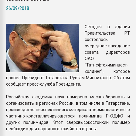
Всё, что касается выду
26/09/2018
бутылок
Сегодня в здании
ПЕРЕЙТИ НА 
Правительства РТ
состоялось
очередное заседание
совета директоров
ОАО
"Татнефтехиминвест-
холдинг", которое
провел Президент Татарстана Рустам Минниханов. Об этом
сообщает пресс-служба Президента.
Российская академия наук намерена масштабировать и
организовать в регионах России, в том числе в Татарстане,
производство перспективного материала термопластичного
частично-кристаллизирующегося полиимида Р-ОДФО и
других полиимидов. Этот сверхвысокостойкий полимер
необходим для народного хозяйства страны.