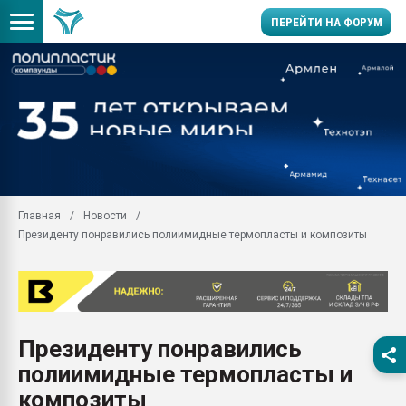
ПЕРЕЙТИ НА ФОРУМ
Продажа готового бизн
производство SPC лам
цикла
29.07.2026 ФРП помог 
заводу пластмасс" зах
ППЭ
Главная
Новости
Помощь в подборе мат
Президенту понравились полиимидные термопласты и композиты
Вакуум-формовочные 
ближайшее подмосковье
Подмосковье, Москва
28.07.2026 Автоматиза
первый план в перераб
Президенту понравились
пластмасс
полиимидные термопласты и
28.07.2026 "Техноникол
ситуацией на строител
композиты