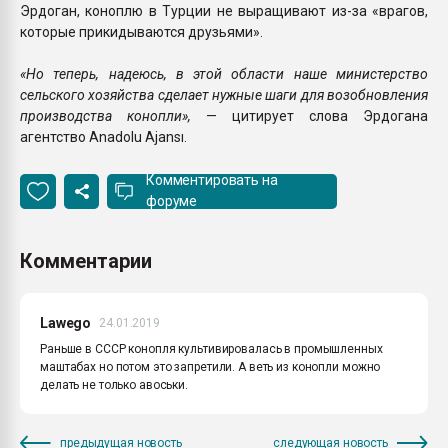
Эрдоган, коноплю в Турции не выращивают из-за «врагов,
которые прикидываются друзьями».
«Но теперь, надеюсь, в этой области наше министерство
сельского хозяйства сделает нужные шаги для возобновления
производства конопли»,
— цитирует слова Эрдогана
агентство Anadolu Ajansı.
Комментировать на
форуме
Комментарии
Lawego
24.01.2019
Раньше в СССР конопля культивировалась в промышленных
маштабах но потом это запретили. А веть из конопли можно
делать не только авоськи.
предыдущая новость
следующая новость