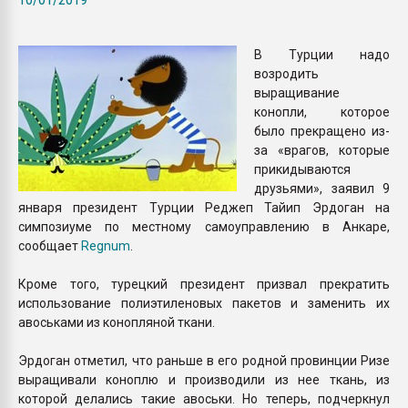
Всё, что касается выду
бутылок
В Турции надо
возродить
ПЕРЕЙТИ НА 
выращивание
конопли, которое
было прекращено из-
за «врагов, которые
прикидываются
друзьями», заявил 9
января президент Турции Реджеп Тайип Эрдоган на
симпозиуме по местному самоуправлению в Анкаре,
сообщает
Regnum
.
Кроме того, турецкий президент призвал прекратить
использование полиэтиленовых пакетов и заменить их
авоськами из конопляной ткани.
Эрдоган отметил, что раньше в его родной провинции Ризе
выращивали коноплю и производили из нее ткань, из
которой делались такие авоськи. Но теперь, подчеркнул