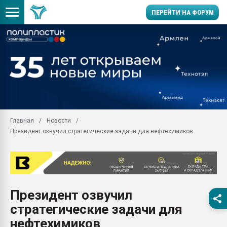
ПЕРЕЙТИ НА ФОРУМ
Продажа готового бизн
производство SPC лам
цикла
29.07.2026 ФРП помог 
заводу пластмасс" зах
ППЭ
Главная
Новости
Помощь в подборе мат
Президент озвучил стратегические задачи для нефтехимиков
Вакуум-формовочные 
ближайшее подмосковье
Подмосковье, Москва
28.07.2026 Автоматиза
первый план в перераб
Президент озвучил
пластмасс
стратегические задачи для
28.07.2026 "Техноникол
ситуацией на строител
нефтехимиков