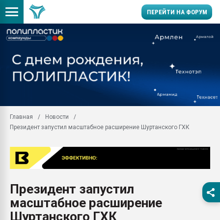
ПЕРЕЙТИ НА ФОРУМ
Продажа готового бизн
производство SPC лам
цикла
29.07.2026 ФРП помог 
заводу пластмасс" зах
ППЭ
Главная
Новости
Помощь в подборе мат
Президент запустил масштабное расширение Шуртанского ГХК
Вакуум-формовочные 
ближайшее подмосковье
Подмосковье, Москва
28.07.2026 Автоматиза
первый план в перераб
Президент запустил
пластмасс
масштабное расширение
28.07.2026 "Техноникол
ситуацией на строител
Шуртанского ГХК