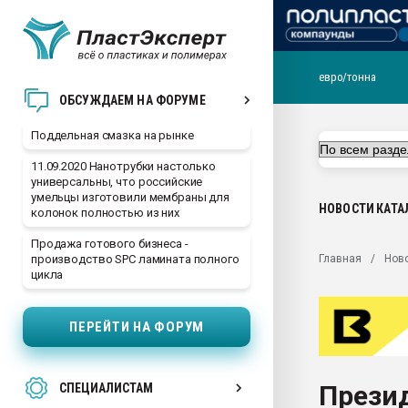
евро/тонна
Помощь в подборе мат
ОБСУЖДАЕМ НА ФОРУМЕ
Вакуум-формовочные 
Поддельная смазка на рынке
ближайшее подмосковье
Подмосковье, Москва
11.09.2020 Нанотрубки настолько
универсальны, что российские
28.07.2026 Автоматиза
умельцы изготовили мембраны для
первый план в перераб
НОВОСТИ
КАТА
колонок полностью из них
пластмасс
Продажа готового бизнеса -
28.07.2026 "Техноникол
Главная
Нов
производство SPC ламината полного
ситуацией на строител
цикла
Всё, что касается выду
бутылок
ПЕРЕЙТИ НА ФОРУМ
Материал поверхности 
вакуумного формовани
Прези
СПЕЦИАЛИСТАМ
Продам отходы Компо
поликарбоната и АБС-п