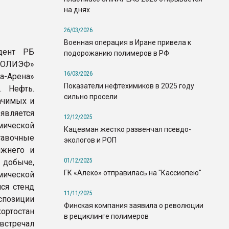
на днях
26/03/2026
Военная операция в Иране привела к
идент РБ
подорожанию полимеров в РФ
«ПОЛИЭФ»
16/03/2026
а-Арена»
Показатели нефтехимиков в 2025 году
. Нефть.
сильно просели
ачимых и
является
12/12/2025
мической
Кацевман жестко развенчал псевдо-
авочные
экологов и РОП
ижнего и
01/12/2025
добыче,
ГК «Алеко» отправилась на "Кассиопею"
мической
ся стенд
11/11/2025
спозиции
Финская компания заявила о революции
ортостан
в рециклинге полимеров
стречал