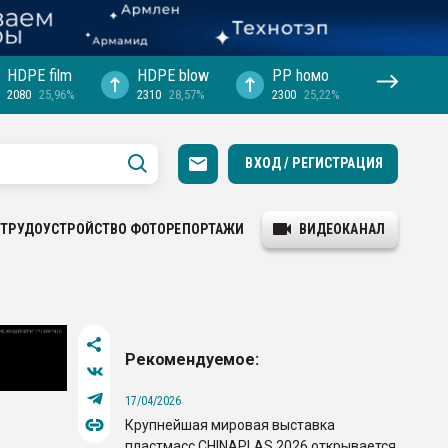
HDPE film
HDPE blow
PP hомо
2080
25,96%
2310
28,57%
2300
25,22%
ВХОД / РЕГИСТРАЦИЯ
ТРУДОУСТРОЙСТВО
ФОТОРЕПОРТАЖИ
ВИДЕОКАНАЛ
Рекомендуемое:
17/04/2026
Крупнейшая мировая выставка
пластмасс CHINAPLAS 2026 открывается