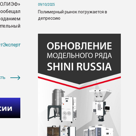
«ПОЛИЭФ»
09/10/2025
пообещал
Полимерный рынок погружается в
депрессию
озданием
ительный
тЭксперт
сть