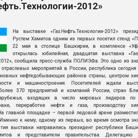
ефть.Технологии-2012»
рный цвет
ФОРУМ
На выставке «Газ.Нефть.Технологии-2012» през
Рустем Хамитов одним из первых посетил стенд 
22 мая в столице Башкирии, в комплексе «Уф
открылась юбилейная, двадцатая выставка «Газ
2012», сообщила пресс-служба ПОЛИЭФа. Это одно из зн
отраслевых мероприятий в России, республика сегодня 
сновных нефтедобывающих районов страны, центром хи
ности и машиностроения. Посетителей ждали выст
более 370 предприятий и компаний России, стран Бл
арубежья, входящих в число мировых лидеров по 
ровке, переработке нефти и газа, производству хи
На главной площадке – первой ледовой арене разместил
менно к нему, одному из первых, во время осмотра эк
тия выставки направились президент республики Башк
итов и представители правительства. Делегацию в