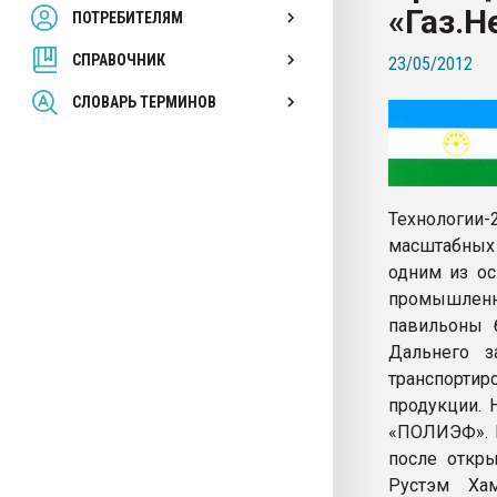
«Газ.Н
ПОТРЕБИТЕЛЯМ
Armaloy PC/ABS-1IM че
СПРАВОЧНИК
23/05/2012
ПЕРЕЙТИ НА 
СЛОВАРЬ ТЕРМИНОВ
Технологии-
масштабных 
одним из о
промышлен
павильоны 
Дальнего з
транспорти
продукции. 
«ПОЛИЭФ». И
после откры
Рустэм Хам