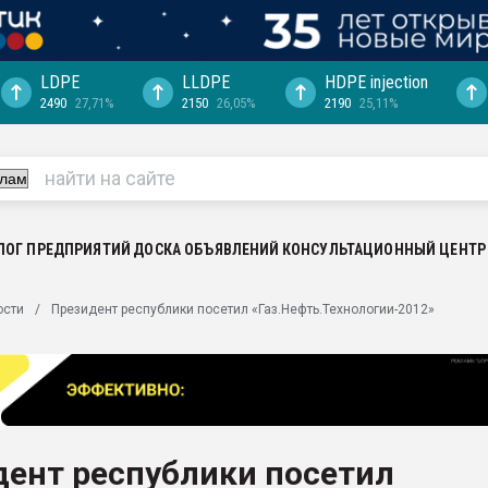
LDPE
LLDPE
HDPE injection
2490
27,71%
2150
26,05%
2190
25,11%
ериала
машины:
, с.-в.
ция выходит на
отке
ЛОГ ПРЕДПРИЯТИЙ
ДОСКА ОБЪЯВЛЕНИЙ
КОНСУЛЬТАЦИОННЫЙ ЦЕНТР
ь" довольна
ости
Президент республики посетил «Газ.Нефть.Технологии-2012»
ьном рынке
ва ПЭТ
пуансона для
я
дент республики посетил
зиция
ластика