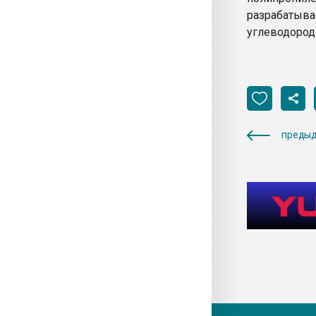
разрабаты
углеводород
предыд