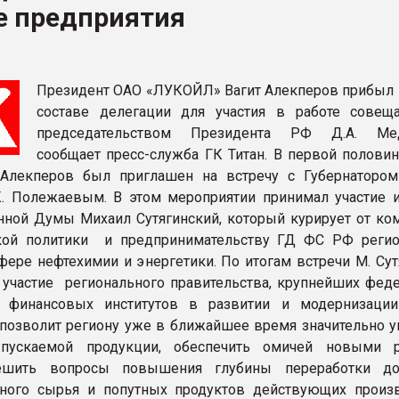
е предприятия
ва ПЭТ
ФОРУМ
Президент ОАО «ЛУКОЙЛ» Вагит Алекперов прибыл 
составе делегации для участия в работе совещ
председательством Президента РФ Д.А. Мед
сообщает пресс-служба ГК Титан. В первой половин
 Алекперов был приглашен на встречу с Губернаторо
К. Полежаевым. В этом мероприятии принимал участие и
нной Думы Михаил Сутягинский, который курирует от ком
кой политики и предпринимательству ГД ФС РФ реги
фере нефтехимии и энергетики. По итогам встречи М. Сут
о участие регионального правительства, крупнейших фед
 финансовых институтов в развитии и модернизаци
позволит региону уже в ближайшее время значительно у
ускаемой продукции, обеспечить омичей новыми р
ешить вопросы повышения глубины переработки дос
ного сырья и попутных продуктов действующих произв