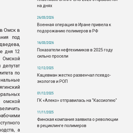
на днях
26/03/2026
Военная операция в Иране привела к
в Омск в
подорожанию полимеров в РФ
ания под
16/03/2026
ведева,
Показатели нефтехимиков в 2025 году
е дня 12
сильно просели
м Омской
 депутат
12/12/2025
итета по
Кацевман жестко развенчал псевдо-
ональные
экологов и РОП
ягинский
01/12/2025
еральных
ГК «Алеко» отправилась на "Кассиопею"
и омской
величить
11/11/2025
абочими
Финская компания заявила о революции
тупного
в рециклинге полимеров
одств, а