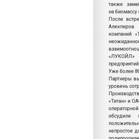
также замещ
на биомассу
После встре
Алекперов 
компаний «Т
неожиданно
взаимоотнош
«ЛУКОЙЛ» 
предприятий
Уже более 8
Партнеры вы
уровень сот
Производств
«Титан» и ОА
операторной
обсудили 
положительн
непростое д
полипропил