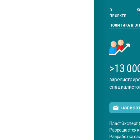
О
К
ПРОЕКТЕ
ПОЛИТИКА В О
>13 00
зарегистрир
специалисто
написа
ПластЭксперт 
Разрешается к
Разработка са