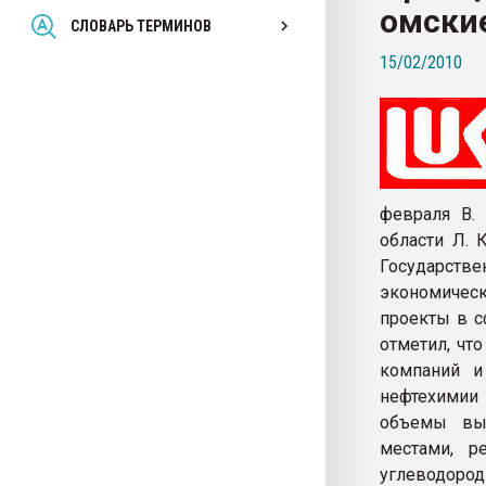
омски
Всё, что касается выду
СЛОВАРЬ ТЕРМИНОВ
бутылок
15/02/2010
ПЕРЕЙТИ НА 
февраля В.
области Л. 
Государстве
экономичес
проекты в с
отметил, чт
компаний и
нефтехимии 
объемы вып
местами, р
углеводород