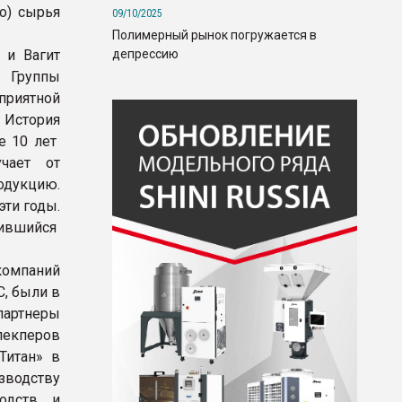
о) сырья
09/10/2025
Полимерный рынок погружается в
депрессию
 и Вагит
 Группы
приятной
История
е 10 лет
чает от
одукцию.
ти годы.
жившийся
компаний
С, были в
партнеры
екперов
Титан» в
зводству
водств и