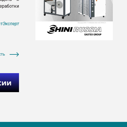
работки
тЭксперт
сть