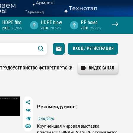
HDPE film
HDPE blow
PP hомо
2080
25,96%
2310
28,57%
2300
25,22%
ВХОД / РЕГИСТРАЦИЯ
ТРУДОУСТРОЙСТВО
ФОТОРЕПОРТАЖИ
ВИДЕОКАНАЛ
Рекомендуемое:
17/04/2026
Крупнейшая мировая выставка
пластмасс CHINAPLAS 2026 открывается