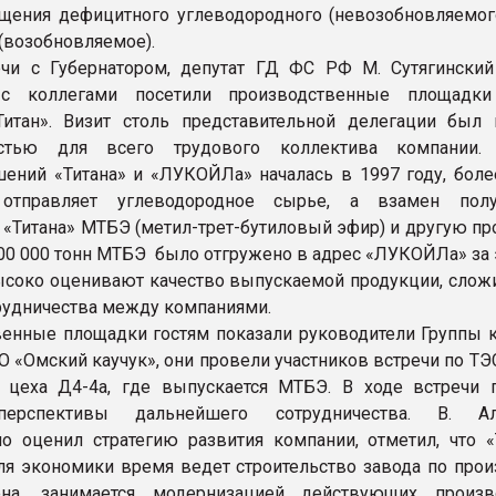
ения дефицитного углеводородного (невозобновляемог
 (возобновляемое).
чи с Губернатором, депутат ГД ФС РФ М. Сутягинский
с коллегами посетили производственные площадки
итан». Визит столь представительной делегации был 
стью для всего трудового коллектива компании. 
ений «Титана» и «ЛУКОЙЛа» началась в 1997 году, боле
отправляет углеводородное сырье, а взамен полу
 «Титана» МТБЭ (метил-трет-бутиловый эфир) и другую пр
00 000 тонн МТБЭ было отгружено в адрес «ЛУКОЙЛа» за э
соко оценивают качество выпускаемой продукции, сло
рудничества между компаниями.
енные площадки гостям показали руководители Группы 
О «Омский каучук», они провели участников встречи по ТЭ
 цеха Д4-4а, где выпускается МТБЭ. В ходе встречи 
перспективы дальнейшего сотрудничества. В. Ал
о оценил стратегию развития компании, отметил, что «
ля экономики время ведет строительство завода по прои
ена, занимается модернизацией действующих произ