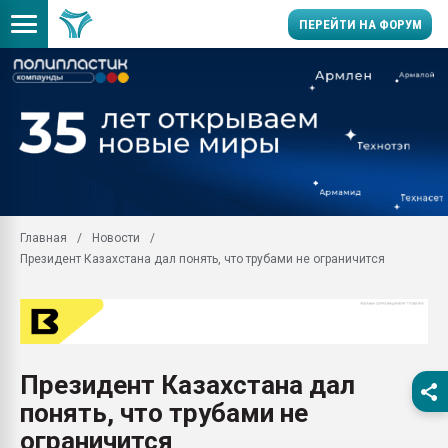
ПЕРЕЙТИ НА ФОРУМ
Помощь в подборе мат
Вакуум-формовочные 
ближайшее подмосковье
Подмосковье, Москва
28.07.2026 Автоматиза
первый план в перераб
Главная
Новости
пластмасс
Президент Казахстана дал понять, что трубами не ограничится
28.07.2026 "Техноникол
ситуацией на строител
Всё, что касается выду
бутылок
Президент Казахстана дал
Материал поверхности 
вакуумного формовани
понять, что трубами не
Продам отходы Компо
ограничится
поликарбоната и АБС-п