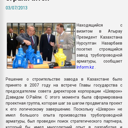
Armaloy PC/ABS-1IM че
03/07/2013
ПЕРЕЙТИ НА 
Находящийся с
визитом в Атырау
Президент Казахстана
Нурсултан Назарбаев
посетил строящийся
завод трубопроводной
арматуры, сообщает
Inform.kz
.
Решение о строительстве завода в Казахстане было
принято в 2007 году на встрече Главы государства с
председателем совета директоров корпорации «Шеврон»
Дэвидом О.Райли. С этого момента была сформирована
проектная группа, которая шаг за шагом продвигала проект
к его логическому завершению. Поскольку «Шеврон» не
имел большого опыта производства трубопроводной
арматуры, был проведен поиск стратегического партнера,
который бы имел многолетний опыт в разработке и