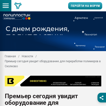
ПЕРЕЙТИ НА ФОРУМ
Продажа готового бизн
производство SPC лам
цикла
29.07.2026 ФРП помог 
заводу пластмасс" зах
ППЭ
Главная
Новости
Помощь в подборе мат
Премьер сегодня увидит оборудование для переработки полимеров в
Вакуум-формовочные 
Сколково
ближайшее подмосковье
Подмосковье, Москва
28.07.2026 Автоматиза
первый план в перераб
пластмасс
Премьер сегодня увидит
28.07.2026 "Техноникол
оборудование для
ситуацией на строител