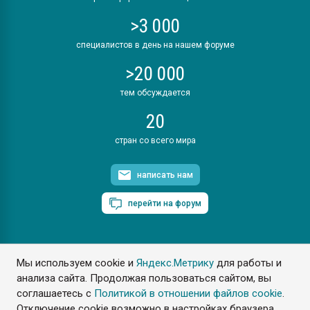
>3 000
специалистов в день на нашем форуме
>20 000
тем обсуждается
20
стран со всего мира
написать нам
перейти на форум
Мы используем cookie и
Яндекс.Метрику
для работы и
ПластЭксперт © 2006. Все права защищены
анализа сайта. Продолжая пользоваться сайтом, вы
Разрешается копирование материалов сайта с обязательной
ссылкой на www.e-plastic.ru
соглашаетесь с
Политикой в отношении файлов cookie
.
Отключение cookie возможно в настройках браузера.
Разработка сайта