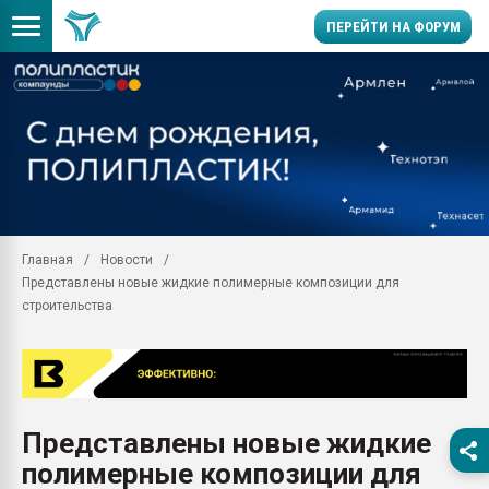
ПЕРЕЙТИ НА ФОРУМ
Продажа готового бизн
производство SPC лам
цикла
29.07.2026 ФРП помог 
заводу пластмасс" зах
ППЭ
Главная
Новости
Помощь в подборе мат
Представлены новые жидкие полимерные композиции для
Вакуум-формовочные 
строительства
ближайшее подмосковье
Подмосковье, Москва
28.07.2026 Автоматиза
первый план в перераб
пластмасс
Представлены новые жидкие
28.07.2026 "Техноникол
полимерные композиции для
ситуацией на строител