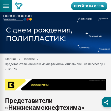
ПЕРЕЙТИ НА ФОРУМ
Продажа готового бизн
производство SPC лам
цикла
29.07.2026 ФРП помог 
заводу пластмасс" зах
ППЭ
Главная
Новости
Помощь в подборе мат
Представители «Нижнекамскнефтехима» отправились на переговоры
Вакуум-формовочные 
с SOCAR
ближайшее подмосковье
Подмосковье, Москва
28.07.2026 Автоматиза
первый план в перераб
пластмасс
Представители
28.07.2026 "Техноникол
«Нижнекамскнефтехима»
ситуацией на строител