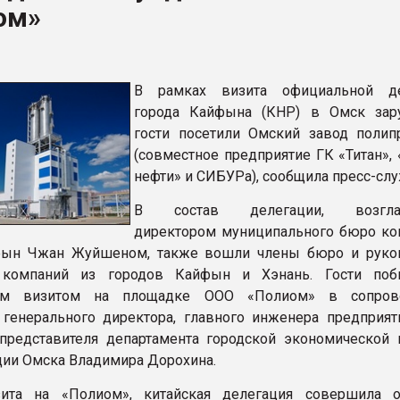
ом»
ФОРУМ
В рамках визита официальной де
города Кайфына (КНР) в Омск зар
гости посетили Омский завод полип
(совместное предприятие ГК «Титан»,
нефти» и СИБУРа), сообщила пресс-слу
В состав делегации, возгла
директором муниципального бюро к
фын Чжан Жуйшеном, также вошли члены бюро и руко
 компаний из городов Кайфын и Хэнань. Гости поб
ым визитом на площадке ООО «Полиом» в сопров
 генерального директора, главного инженера предприят
представителя департамента городской экономической 
ии Омска Владимира Дорохина.
ита на «Полиом», китайская делегация совершила 