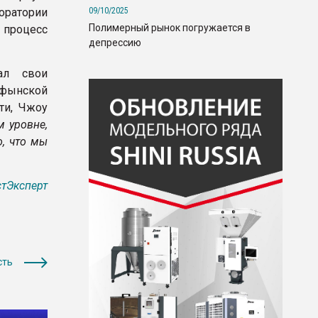
09/10/2025
ратории
Полимерный рынок погружается в
и процесс
депрессию
ал свои
йфынской
ти, Чжоу
м уровне,
о, что мы
тЭксперт
сть