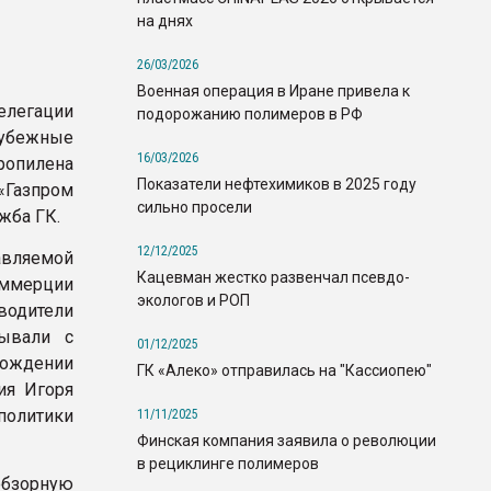
на днях
26/03/2026
Военная операция в Иране привела к
легации
подорожанию полимеров в РФ
убежные
16/03/2026
ропилена
Показатели нефтехимиков в 2025 году
 «Газпром
сильно просели
жба ГК.
12/12/2025
вляемой
Кацевман жестко развенчал псевдо-
оммерции
экологов и РОП
водители
ывали с
01/12/2025
ождении
ГК «Алеко» отправилась на "Кассиопею"
ия Игоря
политики
11/11/2025
Финская компания заявила о революции
в рециклинге полимеров
обзорную