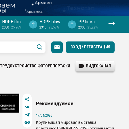
HDPE film
HDPE blow
PP hомо
2080
25,96%
2310
28,57%
2300
25,22%
ВХОД / РЕГИСТРАЦИЯ
ТРУДОУСТРОЙСТВО
ФОТОРЕПОРТАЖИ
ВИДЕОКАНАЛ
Рекомендуемое:
17/04/2026
Крупнейшая мировая выставка
пластмасс CHINAPLAS 2026 открывается