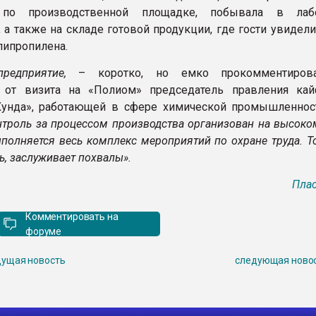
 по производственной площадке, побывала в лабо
, а также на складе готовой продукции, где гости увидел
липропилена.
предприятие,
– коротко, но емко прокомментиров
я от визита на «Полиом» председатель правления ка
Хунда», работающей в сфере химической промышленнос
нтроль за процессом производства организован на высоко
ыполняется весь комплекс мероприятий по охране труда. Т
ь, заслуживает похвалы».
Плас
Комментировать на
форуме
ущая новость
следующая ново