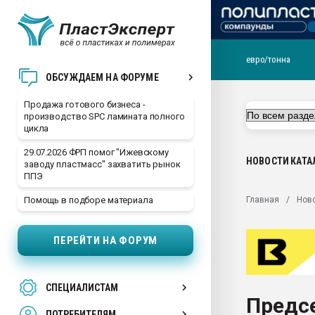
евро/тонна
28.07.2026 Автоматиза
ОБСУЖДАЕМ НА ФОРУМЕ
первый план в перераб
пластмасс
Продажа готового бизнеса -
производство SPC ламината полного
28.07.2026 "Техноникол
цикла
ситуацией на строител
29.07.2026 ФРП помог "Ижевскому
Всё, что касается выду
НОВОСТИ
КАТА
заводу пластмасс" захватить рынок
бутылок
ППЭ
Материал поверхности 
Главная
Нов
Помощь в подборе материала
вакуумного формовани
Продам отходы Компо
ПЕРЕЙТИ НА ФОРУМ
поликарбоната и АБС-п
Armaloy PC/ABS-1IM че
26.07.2022 "Сибирский т
СПЕЦИАЛИСТАМ
намного дороже
Предс
ПОТРЕБИТЕЛЯМ
Профильная литератур