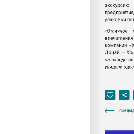
экскурсию
предприятия
упаковки по
«Отличное 
впечатлени
компании «
Дэцай. –
Ко
на заводе в
увидели здес
предыд