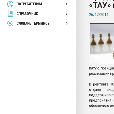
«ТАУ» 
ПОТРЕБИТЕЛЯМ
Armaloy PC/ABS-1IM че
СПРАВОЧНИК
26/12/2014
ПЕРЕЙТИ НА 
СЛОВАРЬ ТЕРМИНОВ
пятую позици
реализации пр
В рейтинге 1
отдано акци
поддерживающ
предприятия 
обеспечило ем