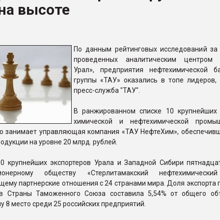
на высоте
рный цвет
ФОРУМ
По данным рейтинговых исследований за 
проведенных аналитическим центром «
Урал», предприятия нефтехимической б
группы «ТАУ» оказались в топе лидеров,
пресс-служба "ТАУ".
В ранжированном списке 10 крупнейших
химической и нефтехимической промыш
ю занимает управляющая компания «ТАУ НефтеХим», обеспечив
одукции на уровне 20 млрд. рублей.
00 крупнейших экспортеров Урала и Западной Сибири пятнадца
онерному обществу «Стерлитамакский нефтехимический
ему партнерские отношения с 24 странами мира. Доля экспорта 
в Страны Таможенного Союза составила 5,54% от общего об
у 8 место среди 25 российских предприятий.