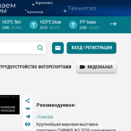
HDPE film
HDPE blow
PP hомо
2080
25,96%
2310
28,57%
2300
25,22%
ВХОД / РЕГИСТРАЦИЯ
ТРУДОУСТРОЙСТВО
ФОТОРЕПОРТАЖИ
ВИДЕОКАНАЛ
Рекомендуемое:
17/04/2026
Крупнейшая мировая выставка
пластмасс CHINAPLAS 2026 открывается