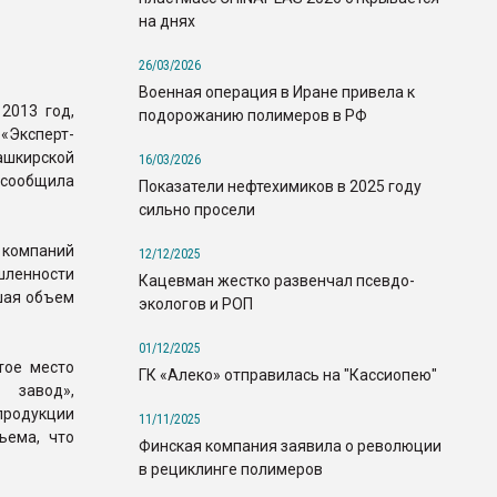
на днях
26/03/2026
Военная операция в Иране привела к
2013 год,
подорожанию полимеров в РФ
Эксперт-
ашкирской
16/03/2026
 сообщила
Показатели нефтехимиков в 2025 году
сильно просели
 компаний
12/12/2025
ленности
Кацевман жестко развенчал псевдо-
шая объем
экологов и РОП
01/12/2025
тое место
ГК «Алеко» отправилась на "Кассиопею"
 завод»,
продукции
11/11/2025
ъема, что
Финская компания заявила о революции
в рециклинге полимеров