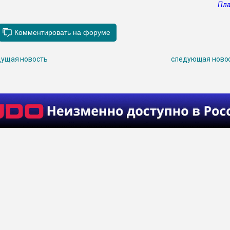
Пла
ущая новость
следующая ново