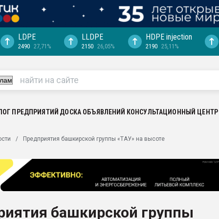
LDPE
LLDPE
HDPE injection
2490
27,71%
2150
26,05%
2190
25,11%
ериала
машины:
, с.-в.
ция выходит на
отке
ЛОГ ПРЕДПРИЯТИЙ
ДОСКА ОБЪЯВЛЕНИЙ
КОНСУЛЬТАЦИОННЫЙ ЦЕНТР
ь" довольна
ости
Предприятия башкирской группы «ТАУ» на высоте
ьном рынке
ва ПЭТ
пуансона для
я
риятия башкирской группы
зиция
ластика