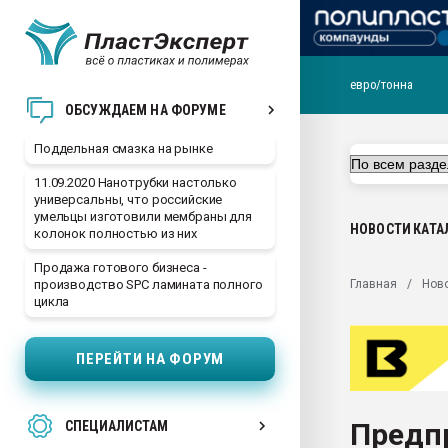
евро/тонна
Помощь в подборе мат
ОБСУЖДАЕМ НА ФОРУМЕ
Вакуум-формовочные 
Поддельная смазка на рынке
ближайшее подмосковье
Подмосковье, Москва
11.09.2020 Нанотрубки настолько
универсальны, что российские
28.07.2026 Автоматиза
умельцы изготовили мембраны для
первый план в перераб
НОВОСТИ
КАТА
колонок полностью из них
пластмасс
Продажа готового бизнеса -
28.07.2026 "Техноникол
Главная
Нов
производство SPC ламината полного
ситуацией на строител
цикла
Всё, что касается выду
бутылок
ПЕРЕЙТИ НА ФОРУМ
Материал поверхности 
вакуумного формовани
Предп
СПЕЦИАЛИСТАМ
Продам отходы Компо
поликарбоната и АБС-п