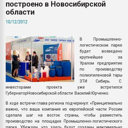
построено в Новосибирской
Всё, что касается выду
бутылок
области
10/12/2012
ПЕРЕЙТИ НА 
В Промышленно-
логистическом парке
будет возведено
крупнейшее за
Уралом предприятие
по производству
полиэтиленовой тары
ЗТИ Сибирь. C
инвесторами проекта уже встретился
ГубернаторНовосибирской области Василий Юрченко.
В ходе встречи глава региона подчеркнул: «Принципиально
важно, что ваша компания из европейской части России
сделала шаг на восток страны, чтобы разместить
производство на площадке Промышленно-логистического
парка. Убежден, что здесь будут созданы максимально