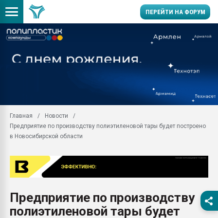
ПЕРЕЙТИ НА ФОРУМ
Продажа готового бизн
производство SPC лам
цикла
29.07.2026 ФРП помог 
заводу пластмасс" зах
ППЭ
Главная
Новости
Помощь в подборе мат
Предприятие по производству полиэтиленовой тары будет построено
Вакуум-формовочные 
в Новосибирской области
ближайшее подмосковье
Подмосковье, Москва
28.07.2026 Автоматиза
первый план в перераб
пластмасс
Предприятие по производству
28.07.2026 "Техноникол
полиэтиленовой тары будет
ситуацией на строител