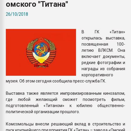
омского "Титана"
покупка, обмен
26/10/2018
ПЕРЕЙТИ НА 
В ГК «Титан»
открылась выставка,
посвященная 100-
летию ВЛКСМ. Она
включает документы,
редкие фотографии и
награды из собрания
корпоративного
музея. Об этом сегодня сообщила пресс-служба ГК.
Выставка также является импровизированным кинозалом,
где любой желающий сможет посмотреть фильм,
подготовленный «Титаном» к юбилею общественно-
политической организации прошлого.
Комсомольцы внесли решающий вклад в строительство и
пуск крупнейшего предприятия ГК «Титан» – завода «Омский