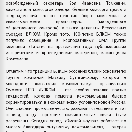
освобожденный секретарь Зоя Ивановна Томкевич,
заместители комсоргов завода, бывшие комсорги цехов и
подразделений, члены цеховых бюро комсомола и
«комсомольского прожектора» (молодежного
общественного контроля), а также делегаты Всесоюзных
съездов ВЛКСМ. Кроме того, 100-летие ВЛКСМ также
получило освещение в корпоративных СМИ Группы
компаний «Титан», на протяжении года публиковавших
исторические и краеведческие материалы, касающиеся
Комсомола.
Отметим, что традиции ВЛКСМ особенно близки основателю
Группы компаний Михаилу Сутягинскому, который в
молодости возглавлял комсомольскую организацию
Омского НПЗ. «ВЛКСМ – это особая закалка против
трудностей, которая помогла комсомольцам быстро
сориентироваться в экономических условиях новой России.
Они спасали промышленность, развивая отношения в тот
период, когда прежние хозяйственные связи были
разрушены. Сегодня завод «Омский каучук» работает во
многом благодаря энтузиазму комсомольцев», – уверен