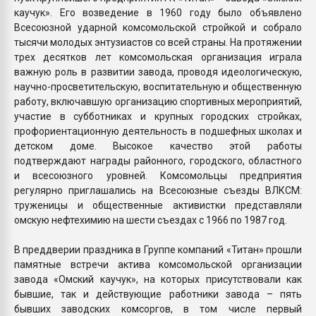
каучук». Его возведение в 1960 году было объявлено
Всесоюзной ударной комсомольской стройкой и собрало
тысячи молодых энтузиастов со всей страны. На протяжении
трех десятков лет комсомольская организация играла
важную роль в развитии завода, проводя идеологическую,
научно-просветительскую, воспитательную и общественную
работу, включавшую организацию спортивных мероприятий,
участие в субботниках и крупных городских стройках,
профориентационную деятельность в подшефных школах и
детском доме. Высокое качество этой работы
подтверждают награды районного, городского, областного
и всесоюзного уровней. Комсомольцы предприятия
регулярно приглашались на Всесоюзные съезды ВЛКСМ:
труженицы и общественные активистки представляли
омскую нефтехимию на шести съездах с 1966 по 1987 год.
В преддверии праздника в Группе компаний «Титан» прошли
памятные встречи актива комсомольской организации
завода «Омский каучук», на которых присутствовали как
бывшие, так и действующие работники завода – пять
бывших заводских комсоргов, в том числе первый