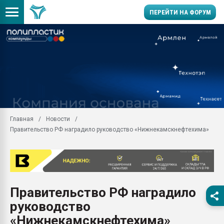
ПЕРЕЙТИ НА ФОРУМ
11.09.2020 Нанотрубки
универсальны, что рос
умельцы изготовили м
колонок полностью из 
Продажа готового бизн
производство SPC лам
цикла
Главная
Новости
Правительство РФ наградило руководство «Нижнекамскнефтехима»
29.07.2026 ФРП помог 
заводу пластмасс" зах
ППЭ
Помощь в подборе мат
Вакуум-формовочные 
Правительство РФ наградило
ближайшее подмосковье
Подмосковье, Москва
руководство
28.07.2026 Автоматиза
«Нижнекамскнефтехима»
первый план в перераб