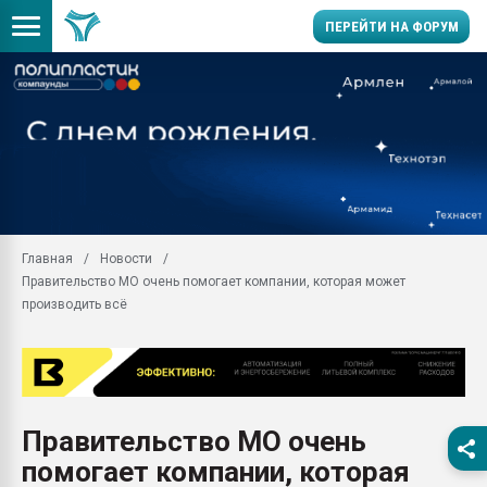
ПЕРЕЙТИ НА ФОРУМ
Продажа готового бизн
производство SPC лам
цикла
29.07.2026 ФРП помог 
заводу пластмасс" зах
ППЭ
Главная
Новости
Помощь в подборе мат
Правительство МО очень помогает компании, которая может
Вакуум-формовочные 
производить всё
ближайшее подмосковье
Подмосковье, Москва
28.07.2026 Автоматиза
первый план в перераб
пластмасс
Правительство МО очень
28.07.2026 "Техноникол
помогает компании, которая
ситуацией на строител