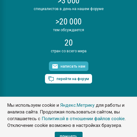
>3 000
специалистов в день на нашем форуме
>20 000
тем обсуждается
20
стран со всего мира
написать нам
перейти на форум
Мы используем cookie и
Яндекс.Метрику
для работы и
ПластЭксперт © 2006. Все права защищены
анализа сайта. Продолжая пользоваться сайтом, вы
Разрешается копирование материалов сайта с обязательной
ссылкой на www.e-plastic.ru
соглашаетесь с
Политикой в отношении файлов cookie
.
Отключение cookie возможно в настройках браузера.
Разработка сайта