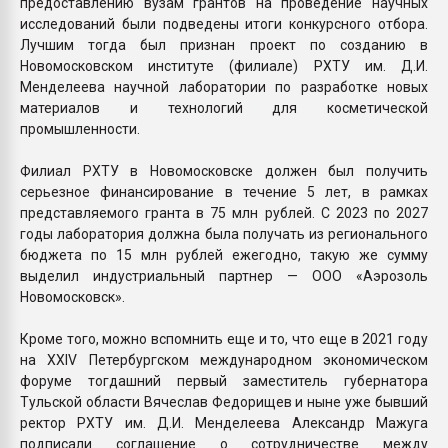
предоставлению вузам грантов на проведение научных
исследований были подведены итоги конкурсного отбора.
Лучшим тогда был признан проект по созданию в
Новомосковском институте (филиале) РХТУ им. Д.И.
Менделеева научной лаборатории по разработке новых
материалов и технологий для косметической
промышленности.
Филиал РХТУ в Новомосковске должен был получить
серьезное финансирование в течение 5 лет, в рамках
представляемого гранта в 75 млн рублей. С 2023 по 2027
годы лаборатория должна была получать из регионального
бюджета по 15 млн рублей ежегодно, такую же сумму
выделил индустриальный партнер — ООО «Аэрозоль
Новомосковск».
Кроме того, можно вспомнить еще и то, что еще в 2021 году
на XXIV Петербургском международном экономическом
форуме тогдашний первый заместитель губернатора
Тульской области Вячеслав Федорищев и ныне уже бывший
ректор РХТУ им. Д.И. Менделеева Александр Мажуга
подписали соглашение о сотрудничестве между