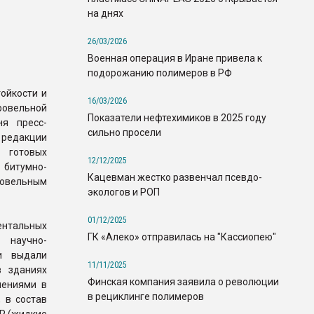
на днях
26/03/2026
Военная операция в Иране привела к
подорожанию полимеров в РФ
ойкости и
16/03/2026
овельной
Показатели нефтехимиков в 2025 году
ня пресс-
сильно просели
 редакции
 готовых
12/12/2025
 битумно-
Кацевман жестко развенчал псевдо-
ровельным
экологов и РОП
01/12/2025
ентальных
ГК «Алеко» отправилась на "Кассиопею"
 научно-
ти выдали
11/11/2025
в зданиях
Финская компания заявила о революции
шениями в
в рециклинге полимеров
 в состав