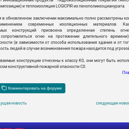
ят инновационные продукты – гидроизоляционные покрытия TAIKO
мпозиции) и теплоизоляция LOGICPIR из пенополиизоцианурата.
м в обновленном заключении максимально полно рассмотрены ко
менением современных изоляционных материалов. К
емых конструкций присвоена определенная степень огнес
ь сопротивляться огню на протяжении длительного времени
ности (в зависимости от способа использования здания и от тог
ость людей в случае возникновения пожара находится под угрозой
ваемые конструкции отнесены к классу К0, они могут быть испо
ссом конструктивной пожарной опасности С0.
Пла
ущая новость
следующая ново