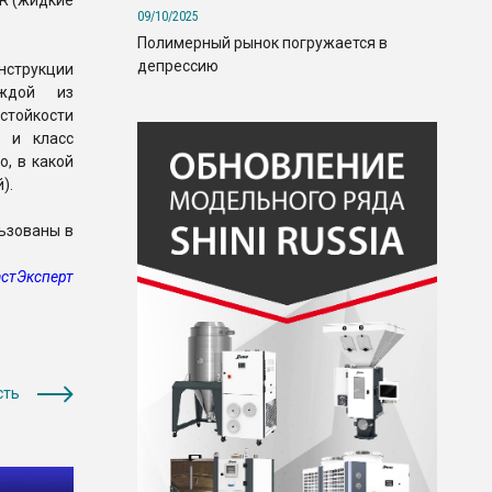
R (жидкие
09/10/2025
Полимерный рынок погружается в
депрессию
нструкции
аждой из
тойкости
) и класс
о, в какой
).
льзованы в
стЭксперт
сть