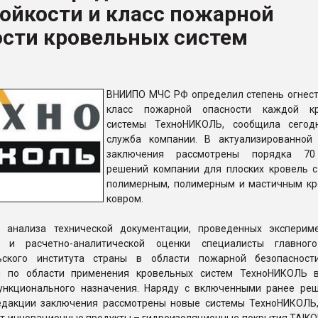
ойкости и класс пожарной
ва ПЭТ
ости кровельных систем
ФОРУМ
ВНИИПО МЧС РФ определил степень огнест
класс пожарной опасности каждой кр
системы ТехноНИКОЛЬ, сообщила сегод
служба компании. В актуализированной
заключения рассмотрены порядка 70
решений компании для плоских кровель с
полимерным, полимерным и мастичным к
ковром.
 анализа технической документации, проведенных эксперим
й и расчетно-аналитической оценки специалисты главного
льского института страны в области пожарной безопаснос
и по области применения кровельных систем ТехноНИКОЛЬ 
ункционального назначения. Наряду с включенными ранее ре
едакции заключения рассмотрены новые системы ТехноНИКОЛЬ,