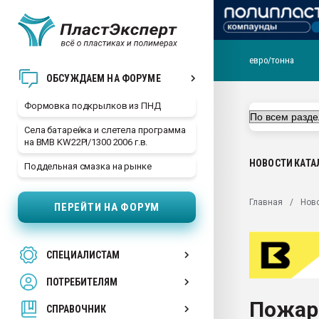
евро/тонна
Продажа готового бизн
ОБСУЖДАЕМ НА ФОРУМЕ
производство SPC лам
цикла
Формовка подкрылков из ПНД
29.07.2026 ФРП помог 
Села батарейка и слетела программа
заводу пластмасс" зах
на BMB KW22PI/1300 2006 г.в.
ППЭ
НОВОСТИ
КАТА
Поддельная смазка на рынке
Помощь в подборе мат
Вакуум-формовочные 
Главная
Нов
ПЕРЕЙТИ НА ФОРУМ
ближайшее подмосковье
Подмосковье, Москва
28.07.2026 Автоматиза
СПЕЦИАЛИСТАМ
первый план в перераб
пластмасс
ПОТРЕБИТЕЛЯМ
28.07.2026 "Техноникол
Пожар
ситуацией на строител
СПРАВОЧНИК