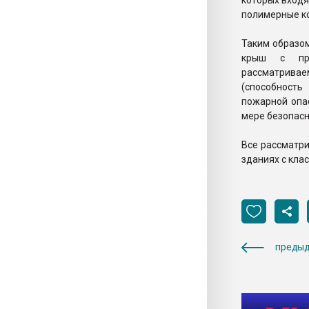
которых вход
полимерные ко
Таким образо
крыш с при
рассматрива
(способност
пожарной опас
мере безопасн
Все рассматри
зданиях с кла
предыд