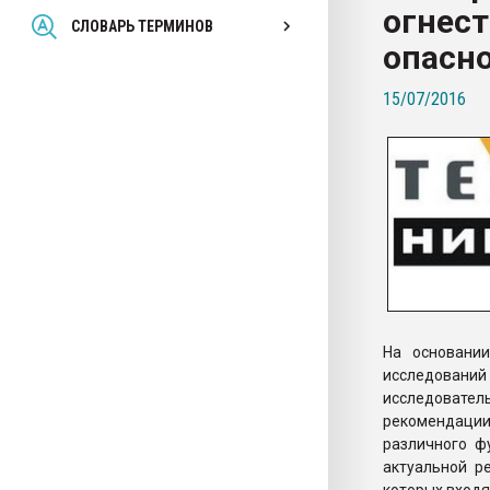
огнест
Всё, что касается выду
СЛОВАРЬ ТЕРМИНОВ
бутылок
опасн
15/07/2016
ПЕРЕЙТИ НА 
На основании
исследовани
исследовате
рекомендаци
различного ф
актуальной р