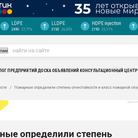
LDPE
LLDPE
HDPE injection
2490
27,71%
2150
26,05%
2190
25,11%
еса -
ината полного
"Ижевскому
ватить рынок
ЛОГ ПРЕДПРИЯТИЙ
ДОСКА ОБЪЯВЛЕНИЙ
КОНСУЛЬТАЦИОННЫЙ ЦЕНТР
ериала
машины:
ости
Пожарные определили степень огнестойкости и класс пожарной опа
, с.-в.
ция выходит на
отке
ь" довольна
ные определили степень
ьном рынке