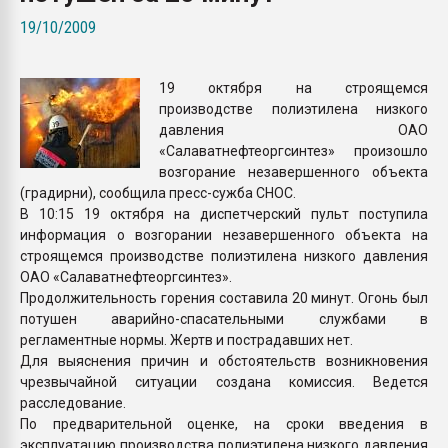
Всё, что касается выду
19/10/2009
бутылок
19 октября на строящемся
ПЕРЕЙТИ НА 
производстве полиэтилена низкого
давления ОАО
«Салаватнефтеоргсинтез» произошло
возгорание незавершенного объекта
(градирни), сообщила пресс-сужба СНОС.
В 10:15 19 октября на диспетчерский пульт поступила
информация о возгорании незавершенного объекта на
строящемся производстве полиэтилена низкого давления
ОАО «Салаватнефтеоргсинтез».
Продолжительность горения составила 20 минут. Огонь был
потушен аварийно-спасательными службами в
регламентные нормы. Жертв и пострадавших нет.
Для выяснения причин и обстоятельств возникновения
чрезвычайной ситуации создана комиссия. Ведется
расследование.
По предварительной оценке, на сроки введения в
эксплуатацию производства полиэтилена низкого давления