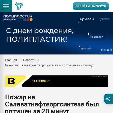
ПЕРЕЙТИ НА ФОРУМ
Продажа готового бизн
производство SPC лам
цикла
29.07.2026 ФРП помог 
заводу пластмасс" зах
ППЭ
Главная
Новости
Помощь в подборе мат
Пожар на Салаватнефтеоргсинтезе был потушен за 20 минут
Вакуум-формовочные 
ближайшее подмосковье
Подмосковье, Москва
28.07.2026 Автоматиза
первый план в перераб
Пожар на
пластмасс
Салаватнефтеоргсинтезе был
28.07.2026 "Техноникол
ситуацией на строител
потушен за 20 минут