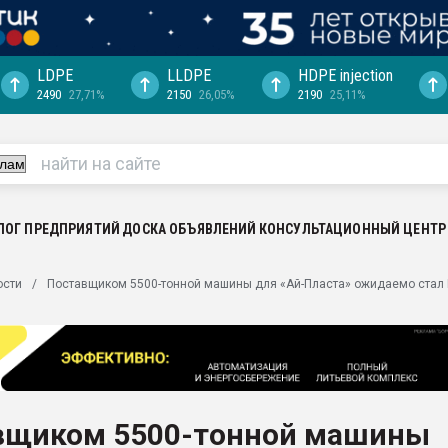
LDPE
LLDPE
HDPE injection
2490
27,71%
2150
26,05%
2190
25,11%
еса -
ината полного
"Ижевскому
ватить рынок
ЛОГ ПРЕДПРИЯТИЙ
ДОСКА ОБЪЯВЛЕНИЙ
КОНСУЛЬТАЦИОННЫЙ ЦЕНТР
ериала
машины:
ости
Поставщиком 5500-тонной машины для «Ай-Пласта» ожидаемо стал
, с.-в.
ция выходит на
отке
ь" довольна
вщиком 5500-тонной машины
ьном рынке