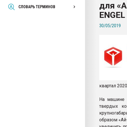
для «
Всё, что касается выду
СЛОВАРЬ ТЕРМИНОВ
бутылок
ENGEL
30/05/2019
ПЕРЕЙТИ НА 
квартал 2020
На машине 
твердых ко
крупногаба
образом «Ай
увеличить п