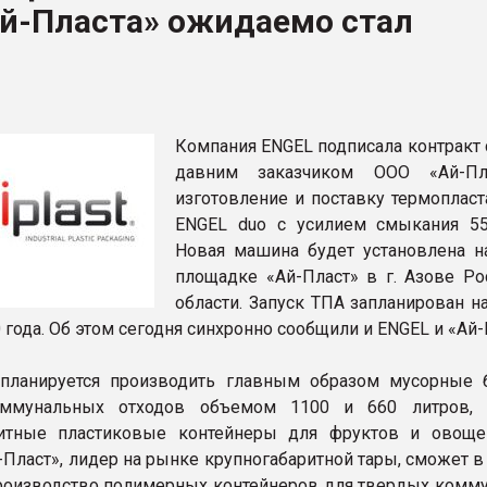
Ай-Пласта» ожидаемо стал
ва ПЭТ
ФОРУМ
Компания ENGEL подписала контракт 
давним заказчиком ООО «Ай-Пл
изготовление и поставку термопласт
ENGEL duo с усилием смыкания 55
Новая машина будет установлена 
площадке «Ай-Пласт» в г. Азове Ро
области. Запуск ТПА запланирован н
 года. Об этом сегодня синхронно сообщили и ENGEL и «Ай-
планируется производить главным образом мусорные 
ммунальных отходов объемом 1100 и 660 литров, 
ритные пластиковые контейнеры для фруктов и овоще
-Пласт», лидер на рынке крупногабаритной тары, сможет в
роизводство полимерных контейнеров для твердых комм