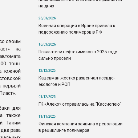
на днях
26/03/2026
Военная операция в Иране привела к
подорожанию полимеров в РФ
со своим
16/03/2026
аст» на
Показатели нефтехимиков в 2025 году
автомата
сильно просели
00 тонн.
на южной
12/12/2025
Кацевман жестко развенчал псевдо-
стовской
экологов и РОП
а первый
Пласт».
01/12/2025
ГК «Алеко» отправилась на "Кассиопею"
баки для
а также
11/11/2025
й. Таким
Финская компания заявила о революции
 два раза
в рециклинге полимеров
унальных