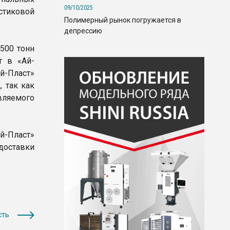
09/10/2025
стиковой
Полимерный рынок погружается в
депрессию
500 тонн
т в «Ай-
й-Пласт»
 так как
ляемого
й-Пласт»
доставки
сть