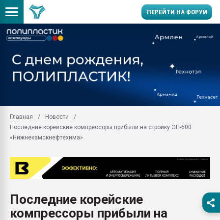
ПЕРЕЙТИ НА ФОРУМ
Продажа готового бизн
производство SPC лам
цикла
29.07.2026 ФРП помог 
заводу пластмасс" зах
ППЭ
Главная
Новости
Помощь в подборе мат
Последние корейские компрессоры прибыли на стройку ЭП-600
Вакуум-формовочные 
«Нижнекамскнефтехима»
ближайшее подмосковье
Подмосковье, Москва
28.07.2026 Автоматиза
первый план в перераб
пластмасс
Последние корейские
28.07.2026 "Техноникол
компрессоры прибыли на
ситуацией на строител