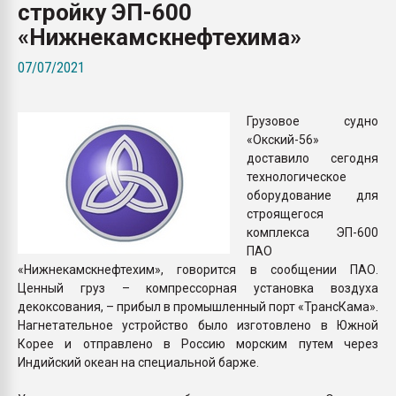
стройку ЭП-600
Всё, что касается выду
бутылок
«Нижнекамскнефтехима»
07/07/2021
ПЕРЕЙТИ НА 
Грузовое судно
«Окский-56»
доставило сегодня
технологическое
оборудование для
строящегося
комплекса ЭП-600
ПАО
«Нижнекамскнефтехим», говорится в сообщении ПАО.
Ценный груз – компрессорная установка воздуха
декоксования, – прибыл в промышленный порт «ТрансКама».
Нагнетательное устройство было изготовлено в Южной
Корее и отправлено в Россию морским путем через
Индийский океан на специальной барже.