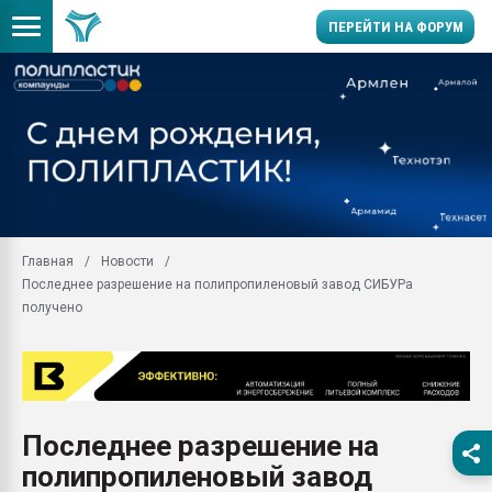
ПЕРЕЙТИ НА ФОРУМ
Продажа готового бизн
производство SPC лам
цикла
29.07.2026 ФРП помог 
заводу пластмасс" зах
ППЭ
Главная
Новости
Помощь в подборе мат
Последнее разрешение на полипропиленовый завод СИБУРа
Вакуум-формовочные 
получено
ближайшее подмосковье
Подмосковье, Москва
28.07.2026 Автоматиза
первый план в перераб
пластмасс
Последнее разрешение на
28.07.2026 "Техноникол
полипропиленовый завод
ситуацией на строител