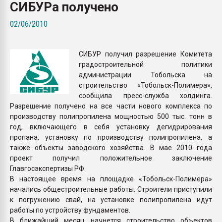
СИБУРа получено
Всё, что касается выду
бутылок
02/06/2010
ПЕРЕЙТИ НА 
СИБУР получил разрешение Комитета
градостроительной политики
администрации Тобольска на
строительство «Тобольск-Полимера»,
сообщила пресс-служба холдинга.
Разрешение получено на все части нового комплекса по
производству полипропилена мощностью 500 тыс. тонн в
год, включающего в себя установку дегидрирования
пропана, установку по производству полипропилена, а
также объекты заводского хозяйства. В мае 2010 года
проект получил положительное заключение
Главгосэкспертизы РФ.
В настоящее время на площадке «Тобольск-Полимера»
начались общестроительные работы. Строители приступили
к погружению свай, на установке полипропилена идут
работы по устройству фундаментов.
В ближайший месяц начнется строительство объектов