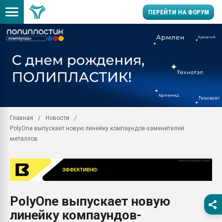
ПЕРЕЙТИ НА ФОРУМ
Продажа готового бизн
производство SPC лам
цикла
29.07.2026 ФРП помог 
заводу пластмасс" зах
ППЭ
Главная
Новости
Помощь в подборе мат
PolyOne выпускает новую линейку компаундов-заменителей
Вакуум-формовочные 
металлов
ближайшее подмосковье
Подмосковье, Москва
28.07.2026 Автоматиза
первый план в перераб
пластмасс
PolyOne выпускает новую
28.07.2026 "Техноникол
линейку компаундов-
ситуацией на строител