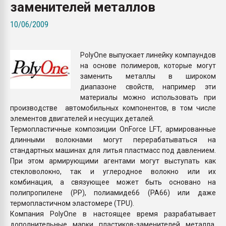
заменителей металлов
Всё, что касается выду
бутылок
10/06/2009
ПЕРЕЙТИ НА 
PolyOne выпускает линейку компаундов
на основе полимеров, которые могут
заменить металлы в широком
диапазоне свойств, например эти
материалы можно использовать при
производстве автомобильных компонентов, в том числе
элементов двигателей и несущих деталей.
Термопластичные композиции OnForce LFT, армированные
длинными волокнами могут перерабатываться на
стандартных машинах для литья пластмасс под давлением.
При этом армирующими агентами могут выступать как
стекловолокно, так и углеродное волокно или их
комбинация, а связующее может быть основано на
полипропилене (PP), полиамиде66 (PA66) или даже
термопластичном эластомере (TPU).
Компания PolyOne в настоящее время разрабатывает
дополнительные марки пластиков-заменителей металла,