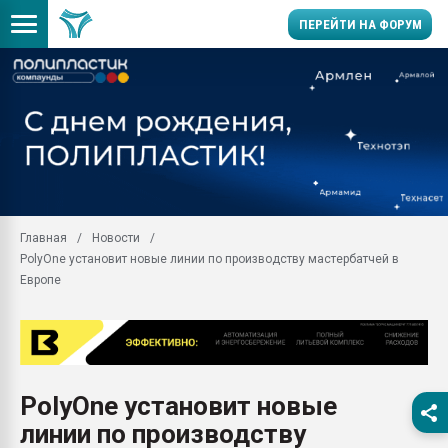
ПЕРЕЙТИ НА ФОРУМ
28.07.2026 Автоматиза
первый план в перераб
пластмасс
28.07.2026 "Техноникол
ситуацией на строител
Всё, что касается выду
Главная
Новости
бутылок
PolyOne установит новые линии по производству мастербатчей в
Материал поверхности 
Европе
вакуумного формовани
Продам отходы Компо
поликарбоната и АБС-п
Armaloy PC/ABS-1IM че
26.07.2022 "Сибирский т
PolyOne установит новые
намного дороже
линии по производству
Профильная литератур