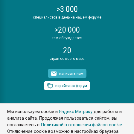
>3 000
специалистов в день на нашем форуме
>20 000
тем обсуждается
20
стран со всего мира
написать нам
перейти на форум
Мы используем cookie и
Яндекс.Метрику
для работы и
ПластЭксперт © 2006. Все права защищены
анализа сайта. Продолжая пользоваться сайтом, вы
Разрешается копирование материалов сайта с обязательной
ссылкой на www.e-plastic.ru
соглашаетесь с
Политикой в отношении файлов cookie
.
Отключение cookie возможно в настройках браузера.
Разработка сайта