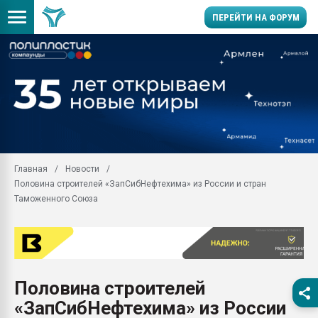
ПЕРЕЙТИ НА ФОРУМ
Помощь в подборе мат
Вакуум-формовочные 
ближайшее подмосковье
Подмосковье, Москва
28.07.2026 Автоматиза
первый план в перераб
Главная
Новости
пластмасс
Половина строителей «ЗапСибНефтехима» из России и стран
28.07.2026 "Техноникол
Таможенного Союза
ситуацией на строител
Всё, что касается выду
бутылок
Материал поверхности 
вакуумного формовани
Половина строителей
«ЗапСибНефтехима» из России
Продам отходы Компо
поликарбоната и АБС-п