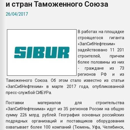
и стран Таможенного Союза
Armaloy PC/ABS-1IM че
26/04/2017
ПЕРЕЙТИ НА 
В работах на площадке
строящегося гиганта
«ЗапСибНефтехим»
задействовано 11 201
строителей, причем
более половины из них
- граждане из 73
регионов РФ и из
Таможенного Союза. Об этом стало известно из статьи
«ЗапСибНефтехим» в марте 2017 года, опубликованной
пресс-службой СИБУРа.
Поставки материалов для строительства
«ЗапСибНефтехима» идут из 35 регионов России на общую
сумму 226 млрд. рублей. География основных российских
подрядных организаций и поставщиков оборудования
охватывает более 100 компаний (Тюмень, Уфа, Челябинск,