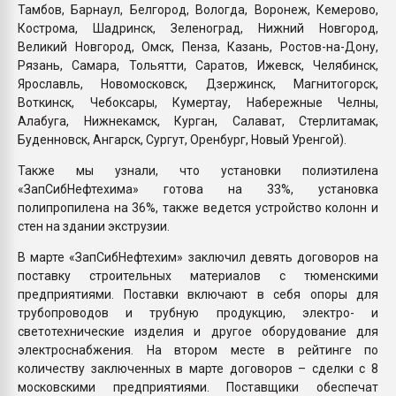
Тамбов, Барнаул, Белгород, Вологда, Воронеж, Кемерово,
Кострома, Шадринск, Зеленоград, Нижний Новгород,
Великий Новгород, Омск, Пенза, Казань, Ростов-на-Дону,
Рязань, Самара, Тольятти, Саратов, Ижевск, Челябинск,
Ярославль, Новомосковск, Дзержинск, Магнитогорск,
Воткинск, Чебоксары, Кумертау, Набережные Челны,
Алабуга, Нижнекамск, Курган, Салават, Стерлитамак,
Буденновск, Ангарск, Сургут, Оренбург, Новый Уренгой).
Также мы узнали, что установки полиэтилена
«ЗапСибНефтехима» готова на 33%, установка
полипропилена на 36%, также ведется устройство колонн и
стен на здании экструзии.
В марте «ЗапСибНефтехим» заключил девять договоров на
поставку строительных материалов с тюменскими
предприятиями. Поставки включают в себя опоры для
трубопроводов и трубную продукцию, электро- и
светотехнические изделия и другое оборудование для
электроснабжения. На втором месте в рейтинге по
количеству заключенных в марте договоров – сделки с 8
московскими предприятиями. Поставщики обеспечат