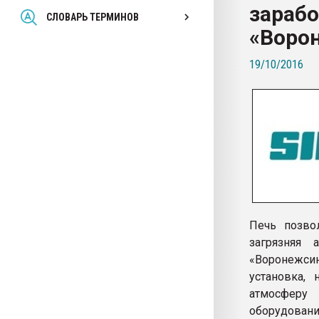
зарабо
Всё, что касается выду
СЛОВАРЬ ТЕРМИНОВ
бутылок
«Воро
19/10/2016
ПЕРЕЙТИ НА 
Печь позво
загрязняя 
«Воронежсин
установка,
атмосферу
оборудовани