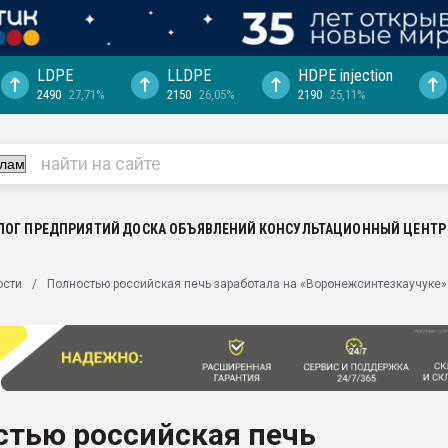
LDPE
LLDPE
HDPE injection
2490
27,71%
2150
26,05%
2190
25,11%
еса -
ината полного
"Ижевскому
ватить рынок
ЛОГ ПРЕДПРИЯТИЙ
ДОСКА ОБЪЯВЛЕНИЙ
КОНСУЛЬТАЦИОННЫЙ ЦЕНТР
ериала
машины:
ости
Полностью российская печь заработала на «Воронежсинтезкаучуке»
, с.-в.
ция выходит на
отке
ь" довольна
стью российская печь
ьном рынке