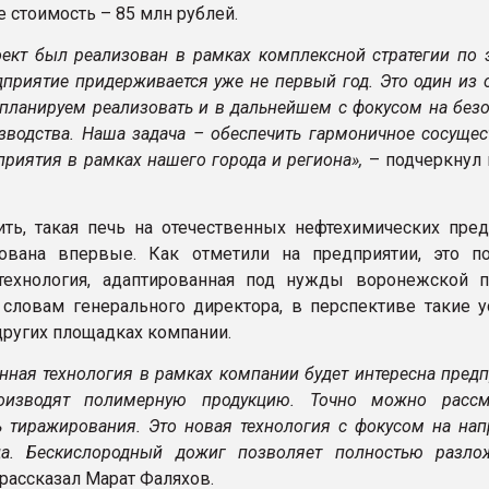
е стоимость – 85 млн рублей.
ект был реализован в рамках комплексной стратегии по э
дприятие придерживается уже не первый год. Это один из 
планируем реализовать и в дальнейшем с фокусом на безо
зводства. Наша задача – обеспечить гармоничное сосущес
приятия в рамках нашего города и региона»,
– подчеркнул 
ить, такая печь на отечественных нефтехимических пред
ована впервые. Как отметили на предприятии, это п
 технология, адаптированная под нужды воронежской 
словам генерального директора, в перспективе такие у
других площадках компании.
анная технология в рамках компании будет интересна пред
оизводят полимерную продукцию. Точно можно рассм
 тиражирования. Это новая технология с фокусом на нап
да. Бескислородный дожиг позволяет полностью разло
 рассказал Марат Фаляхов.