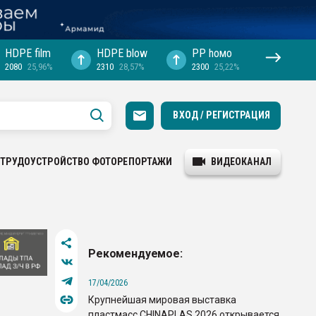
HDPE film
HDPE blow
PP hомо
2080
25,96%
2310
28,57%
2300
25,22%
ВХОД / РЕГИСТРАЦИЯ
ТРУДОУСТРОЙСТВО
ФОТОРЕПОРТАЖИ
ВИДЕОКАНАЛ
Рекомендуемое:
17/04/2026
Крупнейшая мировая выставка
пластмасс CHINAPLAS 2026 открывается