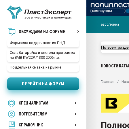
евро/тонна
Продажа готового бизн
ОБСУЖДАЕМ НА ФОРУМЕ
производство SPC лам
цикла
Формовка подкрылков из ПНД
29.07.2026 ФРП помог 
Села батарейка и слетела программа
заводу пластмасс" зах
на BMB KW22PI/1300 2006 г.в.
ППЭ
НОВОСТИ
КАТА
Поддельная смазка на рынке
Помощь в подборе мат
Вакуум-формовочные 
Главная
Нов
ПЕРЕЙТИ НА ФОРУМ
ближайшее подмосковье
Подмосковье, Москва
28.07.2026 Автоматиза
СПЕЦИАЛИСТАМ
первый план в перераб
пластмасс
ПОТРЕБИТЕЛЯМ
28.07.2026 "Техноникол
Полно
ситуацией на строител
СПРАВОЧНИК