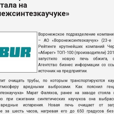
тала на
ва ПЭТ
нежсинтезкаучуке»
ФОРУМ
Воронежское подразделение компан
– АО «Воронежсинтезкаучук» (23-е
Рейтинге крупнейших компаний Че
«Абирег» ТОП-100 (производители) 201
запустило новую печь обжига, с
Агентство бизнес информации со сс
источник на предприятии.
лит очищать трубы, по которым транспортируются кау
атмосферу вредными выбросами. Как пояснил генд
тезкаучука» Марат Фаляхов, ранее на заводе стояла 
 но при сжигании синтетических каучуков она выбра
 вредные испарения. Новая печь очищает от загр
е за шесть часов, нагревая его до 650 градусов без