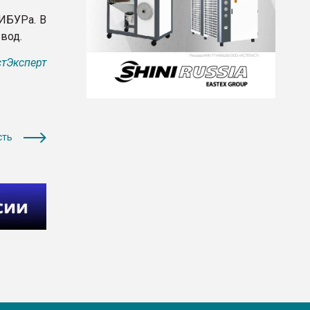
ИБУРа. В
вод.
тЭксперт
сть