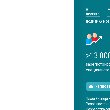
О
К
ПРОЕКТЕ
ПОЛИТИКА В О
>13 00
зарегистрир
специалисто
написа
ПластЭксперт 
Разрешается к
Разработка са