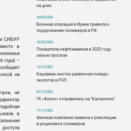
на днях
26/03/2026
Военная операция в Иране привела к
подорожанию полимеров в РФ
ии СИБУР
16/03/2026
 место в
Показатели нефтехимиков в 2025 году
рноземья
сильно просели
6 года) –
ообщает
12/12/2025
Кацевман жестко развенчал псевдо-
ылкой на
экологов и РОП
01/12/2025
чуки, не
ГК «Алеко» отправилась на "Кассиопею"
иректор
подобная
11/11/2025
сывала в
Финская компания заявила о революции
язнения
в рециклинге полимеров
 доступа