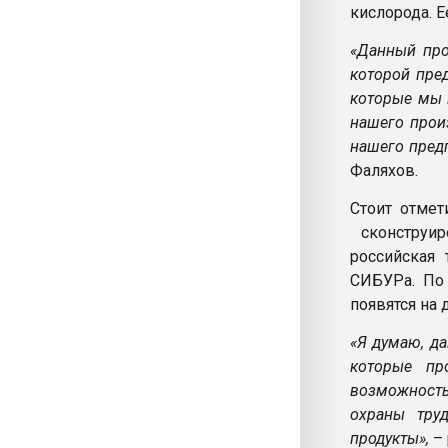
кислорода. Е
«Данный про
которой пре
которые мы 
нашего прои
нашего пред
Фаляхов.
Стоит отмет
сконструир
российская
СИБУРа. По 
появятся на 
«Я думаю, д
которые пр
возможность
охраны тру
продукты»,
–