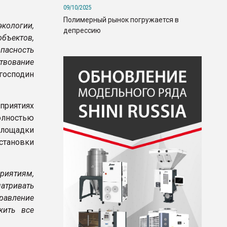
09/10/2025
Полимерный рынок погружается в
кологии,
депрессию
объектов,
пасность
твование
господин
приятиях
олностью
площадки
становки
приятиям,
атривать
равление
жить все