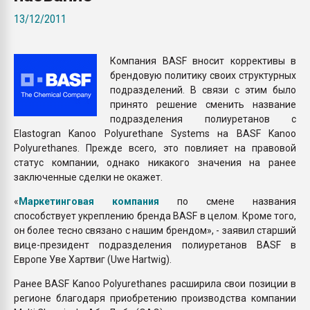
Всё, что касается выду
13/12/2011
бутылок
Компания BASF вносит коррективы в
ПЕРЕЙТИ НА 
брендовую политику своих структурных
подразделений. В связи с этим было
принято решение сменить название
подразделения полиуретанов с
Elastogran Kanoo Polyurethane Systems на BASF Kanoo
Polyurethanes. Прежде всего, это повлияет на правовой
статус компании, однако никакого значения на ранее
заключенные сделки не окажет.
«
Маркетинговая компания
по смене названия
способствует укреплению бренда BASF в целом. Кроме того,
он более тесно связано с нашим брендом», - заявил старший
вице-президент подразделения полиуретанов BASF в
Европе Уве Хартвиг (Uwe Hartwig).
Ранее BASF Kanoo Polyurethanes расширила свои позиции в
регионе благодаря приобретению производства компании