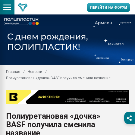
ПЕРЕЙТИ НА ФОРУМ
Продажа готового бизн
производство SPC лам
цикла
29.07.2026 ФРП помог 
заводу пластмасс" зах
ППЭ
Главная
Новости
Помощь в подборе мат
Полиуретановая «дочка» BASF получила сменила название
Вакуум-формовочные 
ближайшее подмосковье
Подмосковье, Москва
28.07.2026 Автоматиза
первый план в перераб
Полиуретановая «дочка»
пластмасс
BASF получила сменила
28.07.2026 "Техноникол
ситуацией на строител
название