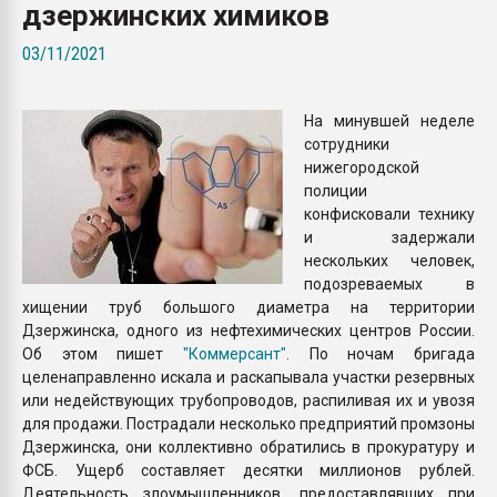
дзержинских химиков
покупка, обмен
03/11/2021
ПЕРЕЙТИ НА 
На минувшей неделе
сотрудники
нижегородской
полиции
конфисковали технику
и задержали
нескольких человек,
подозреваемых в
хищении труб большого диаметра на территории
Дзержинска, одного из нефтехимических центров России.
Об этом пишет
"Коммерсант"
. По ночам бригада
целенаправленно искала и раскапывала участки резервных
или недействующих трубопроводов, распиливая их и увозя
для продажи. Пострадали несколько предприятий промзоны
Дзержинска, они коллективно обратились в прокуратуру и
ФСБ. Ущерб составляет десятки миллионов рублей.
Деятельность злоумышленников, предоставлявших при