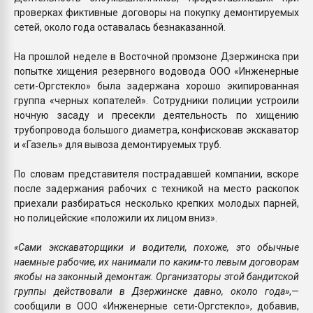
проверках фиктивные договоры на покупку демонтируемых
сетей, около года оставалась безнаказанной.
На прошлой неделе в Восточной промзоне Дзержинска при
попытке хищения резервного водовода ООО «Инженерные
сети-Оргстекло» была задержана хорошо экипированная
группа «черных копателей». Сотрудники полиции устроили
ночную засаду и пресекли деятельность по хищению
трубопровода большого диаметра, конфисковав экскаватор
и «Газель» для вывоза демонтируемых труб.
По словам представителя пострадавшей компании, вскоре
после задержания рабочих с техникой на место раскопок
приехали разбираться несколько крепких молодых парней,
но полицейские «положили их лицом вниз».
«Сами экскаваторщики и водители, похоже, это обычные
наемные рабочие, их нанимали по каким-то левым договорам
якобы на законный демонтаж. Организаторы этой бандитской
группы действовали в Дзержинске давно, около года»
,—
сообщили в ООО «Инженерные сети-Оргстекло», добавив,