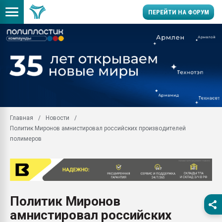
ПЕРЕЙТИ НА ФОРУМ
28.07.2026 Автоматиза
первый план в перераб
пластмасс
28.07.2026 "Техноникол
ситуацией на строител
Всё, что касается выду
Главная
Новости
бутылок
Политик Миронов амнистировал российских производителей
Материал поверхности 
полимеров
вакуумного формовани
Продам отходы Компо
поликарбоната и АБС-п
Armaloy PC/ABS-1IM че
26.07.2022 "Сибирский т
Политик Миронов
намного дороже
амнистировал российских
Профильная литератур