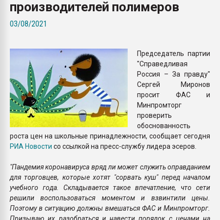
производителей полимеров
покупка, обмен
03/08/2021
ПЕРЕЙТИ НА 
Председатель партии
"Справедливая
Россия – За правду"
Сергей Миронов
просит ФАС и
Минпромторг
проверить
обоснованность
роста цен на школьные принадлежности, сообщает сегодня
РИА Новости
со ссылкой на пресс-службу лидера эсеров.
"Пандемия коронавируса вряд ли может служить оправданием
для торговцев, которые хотят "сорвать куш" перед началом
учебного года. Складывается такое впечатление, что сети
решили воспользоваться моментом и взвинтили цены.
Поэтому в ситуацию должны вмешаться ФАС и Минпромторг.
Призываю их разобраться и навести порядок с ценами на