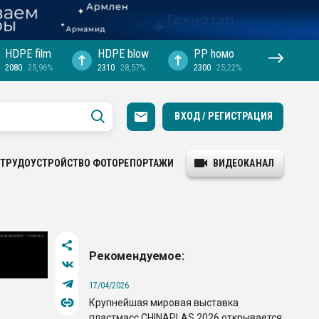
HDPE film
HDPE blow
PP hомо
2080
25,96%
2310
28,57%
2300
25,22%
ВХОД / РЕГИСТРАЦИЯ
ТРУДОУСТРОЙСТВО
ФОТОРЕПОРТАЖИ
ВИДЕОКАНАЛ
Рекомендуемое:
17/04/2026
Крупнейшая мировая выставка
пластмасс CHINAPLAS 2026 открывается