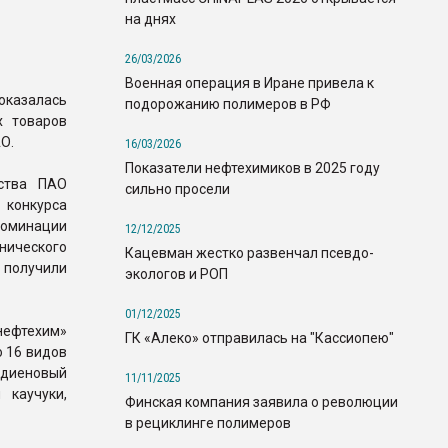
на днях
26/03/2026
Военная операция в Иране привела к
оказалась
подорожанию полимеров в РФ
х товаров
О.
16/03/2026
Показатели нефтехимиков в 2025 году
ства ПАО
сильно просели
 конкурса
номинации
12/12/2025
ического
Кацевман жестко развенчал псевдо-
– получили
экологов и РОП
01/12/2025
нефтехим»
ГК «Алеко» отправилась на "Кассиопею"
о 16 видов
тадиеновый
11/11/2025
 каучуки,
Финская компания заявила о революции
в рециклинге полимеров