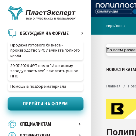
евро/тонна
28.07.2026 Автоматиза
ОБСУЖДАЕМ НА ФОРУМЕ
первый план в перераб
пластмасс
Продажа готового бизнеса -
производство SPC ламината полного
28.07.2026 "Техноникол
цикла
ситуацией на строител
29.07.2026 ФРП помог "Ижевскому
Всё, что касается выду
НОВОСТИ
КАТА
заводу пластмасс" захватить рынок
бутылок
ППЭ
Материал поверхности 
Главная
Нов
Помощь в подборе материала
вакуумного формовани
Продам отходы Компо
ПЕРЕЙТИ НА ФОРУМ
поликарбоната и АБС-п
Armaloy PC/ABS-1IM че
26.07.2022 "Сибирский т
СПЕЦИАЛИСТАМ
намного дороже
Полип
ПОТРЕБИТЕЛЯМ
Профильная литератур