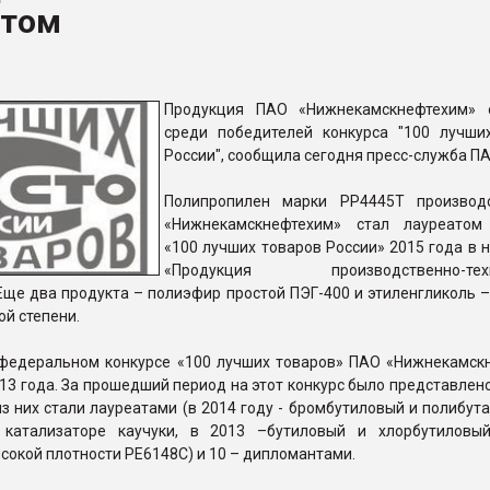
атом
ФОРУМ
Продукция ПАО «Нижнекамскнефтехим» 
среди победителей конкурса "100 лучши
России", сообщила сегодня пресс-служба ПА
Полипропилен марки РР4445Т производ
«Нижнекамскнефтехим» стал лауреатом
«100 лучших товаров России» 2015 года в 
«Продукция производственно-техн
Еще два продукта – полиэфир простой ПЭГ-400 и этиленгликоль 
й степени.
федеральном конкурсе «100 лучших товаров» ПАО «Нижнекамск
013 года. За прошедший период на этот конкурс было представлен
из них стали лауреатами (в 2014 году - бромбутиловый и полибу
катализаторе каучуки, в 2013 –бутиловый и хлорбутиловый
сокой плотности РЕ6148С) и 10 – дипломантами.