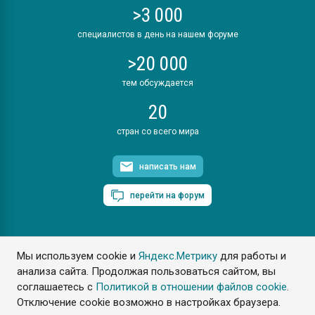
>3 000
специалистов в день на нашем форуме
>20 000
тем обсуждается
20
стран со всего мира
написать нам
перейти на форум
Мы используем cookie и
Яндекс.Метрику
для работы и
ПластЭксперт © 2006. Все права защищены
анализа сайта. Продолжая пользоваться сайтом, вы
Разрешается копирование материалов сайта с обязательной
ссылкой на www.e-plastic.ru
соглашаетесь с
Политикой в отношении файлов cookie
.
Отключение cookie возможно в настройках браузера.
Разработка сайта