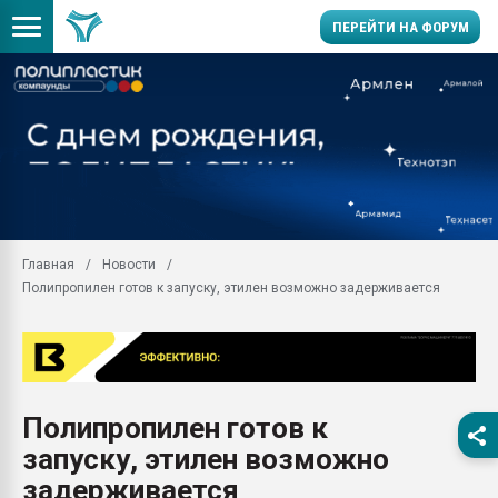
ПЕРЕЙТИ НА ФОРУМ
Продажа готового бизн
производство SPC лам
цикла
29.07.2026 ФРП помог 
заводу пластмасс" зах
ППЭ
Главная
Новости
Помощь в подборе мат
Полипропилен готов к запуску, этилен возможно задерживается
Вакуум-формовочные 
ближайшее подмосковье
Подмосковье, Москва
28.07.2026 Автоматиза
первый план в перераб
Полипропилен готов к
пластмасс
запуску, этилен возможно
28.07.2026 "Техноникол
ситуацией на строител
задерживается