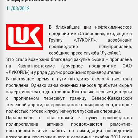
Всё, что касается выду
11/03/2012
бутылок
В ближайшие дни нефтехимическое
ПЕРЕЙТИ НА 
предприятие «Ставролен», входящее в
Группу «ЛУКОЙЛ», возобновит
производство полипропилена,
сообщила пресс-служба "Лукойла".
Это стало возможно благодаря закупке сырья – пропилена
на Карпатнефтехиме (дочернее предприятие ОАО
«ЛУКОЙЛ») и у ряда других российских производителей.
В настоящее время в пути находится около 4 тыс. тонн
пропилена. Однако из-за снежных заносов прибытие сырья
задерживается на два-три дня. Как только первые цистерны
с пропиленом пересекут границу Северо-Кавказcкой
железной дороги, на производстве полипропилена, которое
полностью готово к пуску, начнутся пусковые операции.
Параллельно с подготовкой к пуску производства
полипропилена активно продолжаются ремонтно-
восстановительные работы по ликвидации последствий
возгорания, произошедшего в середине декабря 2011 года