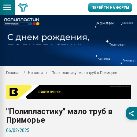
ПЕРЕЙТИ НА ФОРУМ
Продажа готового бизн
производство SPC лам
цикла
29.07.2026 ФРП помог 
заводу пластмасс" зах
ППЭ
Главная
Новости
"Полипластику" мало труб в Приморье
Помощь в подборе мат
Вакуум-формовочные 
ближайшее подмосковье
Подмосковье, Москва
28.07.2026 Автоматиза
"Полипластику" мало труб в
первый план в перераб
пластмасс
Приморье
28.07.2026 "Техноникол
06/02/2025
ситуацией на строител