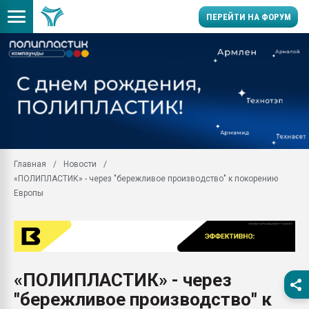
ПЕРЕЙТИ НА ФОРУМ
Продажа готового бизн
производство SPC лам
цикла
29.07.2026 ФРП помог 
заводу пластмасс" зах
ППЭ
Главная
Новости
Помощь в подборе мат
«ПОЛИПЛАСТИК» - через "бережливое производство" к покорению
Вакуум-формовочные 
Европы
ближайшее подмосковье
Подмосковье, Москва
28.07.2026 Автоматиза
первый план в перераб
пластмасс
«ПОЛИПЛАСТИК» - через
28.07.2026 "Техноникол
"бережливое производство" к
ситуацией на строител