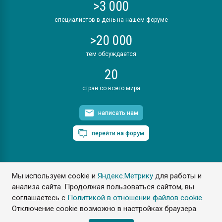
>3 000
специалистов в день на нашем форуме
>20 000
тем обсуждается
20
стран со всего мира
написать нам
перейти на форум
Мы используем cookie и
Яндекс.Метрику
для работы и
ПластЭксперт © 2006. Все права защищены
анализа сайта. Продолжая пользоваться сайтом, вы
Разрешается копирование материалов сайта с обязательной
ссылкой на www.e-plastic.ru
соглашаетесь с
Политикой в отношении файлов cookie
.
Отключение cookie возможно в настройках браузера.
Разработка сайта