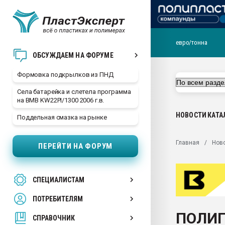
евро/тонна
Продажа готового бизн
ОБСУЖДАЕМ НА ФОРУМЕ
производство SPC лам
цикла
Формовка подкрылков из ПНД
29.07.2026 ФРП помог 
Села батарейка и слетела программа
заводу пластмасс" зах
на BMB KW22PI/1300 2006 г.в.
ППЭ
НОВОСТИ
КАТА
Поддельная смазка на рынке
Помощь в подборе мат
Вакуум-формовочные 
Главная
Нов
ПЕРЕЙТИ НА ФОРУМ
ближайшее подмосковье
Подмосковье, Москва
28.07.2026 Автоматиза
СПЕЦИАЛИСТАМ
первый план в перераб
пластмасс
ПОТРЕБИТЕЛЯМ
28.07.2026 "Техноникол
ПОЛИП
ситуацией на строител
СПРАВОЧНИК