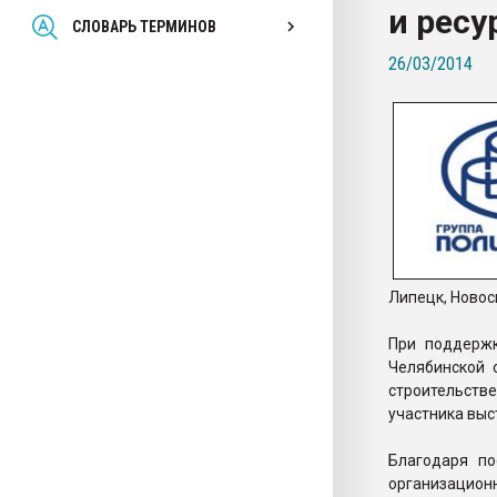
и ресу
Всё, что касается выду
СЛОВАРЬ ТЕРМИНОВ
бутылок
26/03/2014
ПЕРЕЙТИ НА 
Липецк, Новос
При поддержк
Челябинской 
строительстве
участника вы
Благодаря п
организацио