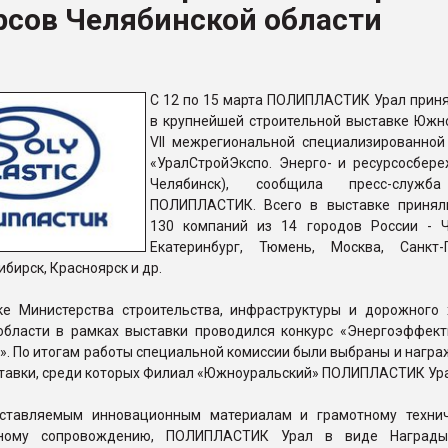
рсов Челябинской области
ва ПЭТ
ФОРУМ
С 12 по 15 марта ПОЛИПЛАСТИК Урал приня
в крупнейшей строительной выставке Южно
VII межрегиональной специализированной
«УралСтройЭкспо. Энерго- и ресурсосбереж
Челябинск), сообщила пресс-служб
ПОЛИПЛАСТИК. Всего в выставке принял
130 компаний из 14 городов России - Ч
Екатеринбург, Тюмень, Москва, Санкт-П
ибирск, Красноярск и др.
е Министерства строительства, инфраструктуры и дорожного 
области в рамках выставки проводился конкурс «Энергоэффект
». По итогам работы специальной комиссии были выбраны и нагр
ставки, среди которых Филиал «Южноуральский» ПОЛИПЛАСТИК Ура
оставляемым инновационным материалам и грамотному техни
нному сопровождению, ПОЛИПЛАСТИК Урал в виде Награды