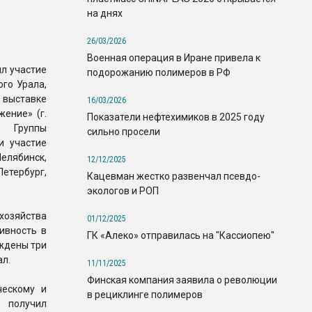
на днях
26/03/2026
Военная операция в Иране привела к
л участие
подорожанию полимеров в РФ
го Урала,
 выставке
16/03/2026
ение» (г.
Показатели нефтехимиков в 2025 году
а Группы
сильно просели
и участие
елябинск,
12/12/2025
етербург,
Кацевман жестко развенчал псевдо-
экологов и РОП
хозяйства
01/12/2025
ивность в
ГК «Алеко» отправилась на "Кассиопею"
аждены три
л.
11/11/2025
Финская компания заявила о революции
ческому и
в рециклинге полимеров
 получил