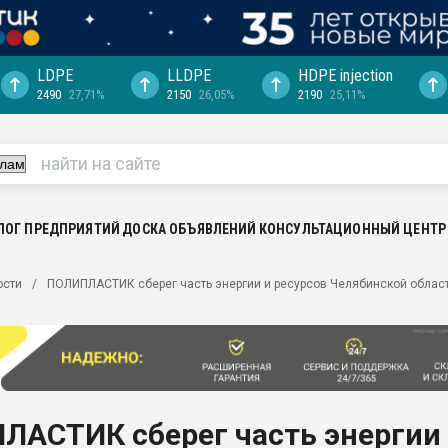
LDPE
LLDPE
HDPE injection
2490
27,71%
2150
26,05%
2190
25,11%
еса -
ината полного
"Ижевскому
ватить рынок
ЛОГ ПРЕДПРИЯТИЙ
ДОСКА ОБЪЯВЛЕНИЙ
КОНСУЛЬТАЦИОННЫЙ ЦЕНТР
ериала
машины:
ости
ПОЛИПЛАСТИК сберег часть энергии и ресурсов Челябинской облас
, с.-в.
ция выходит на
отке
ь" довольна
ЛАСТИК сберег часть энергии
ьном рынке