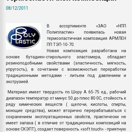
Всё, что касается выду
08/12/2011
бутылок
В ассортименте «ЗАО «НПП
ПЕРЕЙТИ НА 
Полипластик» появилась новая
термоэластичная композиция АРМЛЕН
ПП ТЭП-10-70.
Новая композиция разработана на
основе бутадиен-стирольного эластомера, обладает
резиноподобными свойствами (эластичность, мягкость,
упругость), в сочетании с возможностью переработки
традиционными методами - литьем под давлением и
экструзией.
Материал имеет твердость по Шору А 65-75 ед., рабочий
диапазон температур от минус 50 до плюс 80 0С, стойкость к
ряду химических веществ ( щелочи, кислоты, спирты,
моющие средства), может вторично перерабатываться с
сохранением эксплуатационных свойств, практически не
имеет запаха ( в отличие от традиционных композиций на
основе СКЭПТ), создает поверхность «soft touch» - приятную