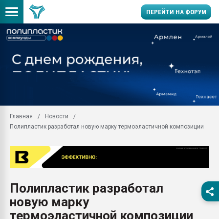
ПЕРЕЙТИ НА ФОРУМ
Продажа готового бизн
производство SPC лам
цикла
29.07.2026 ФРП помог 
заводу пластмасс" зах
ППЭ
Главная
Новости
Помощь в подборе мат
Полипластик разработал новую марку термоэластичной композиции
Вакуум-формовочные 
ближайшее подмосковье
Подмосковье, Москва
28.07.2026 Автоматиза
первый план в перераб
Полипластик разработал
пластмасс
новую марку
28.07.2026 "Техноникол
ситуацией на строител
термоэластичной композиции