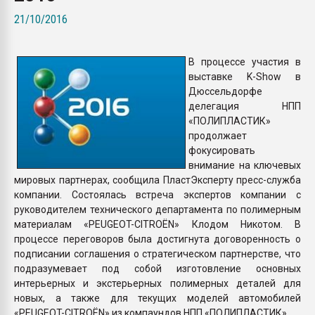
пластмасс
21/10/2016
28.07.2026 "Техноникол
ситуацией на строител
В процессе участия в
выставке K-Show в
ПЕРЕЙТИ НА 
Дюссельдорфе
делегация НПП
«ПОЛИПЛАСТИК»
продолжает
фокусировать
внимание на ключевых
мировых партнерах, сообщила ПластЭксперту пресс-служба
компании. Состоялась встреча экспертов компании с
руководителем технического департамента по полимерным
материалам «PEUGEOT-CITROЁN» Клодом Никотом. В
процессе переговоров была достигнута договоренность о
подписании соглашения о стратегическом партнерстве, что
подразумевает под собой изготовление основных
интерьерных и экстерьерных полимерных деталей для
новых, а также для текущих моделей автомобилей
«PEUGEOT-CITROЁN» из компаундов НПП «ПОЛИПЛАСТИК».