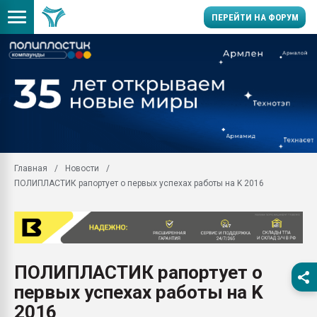
ПЕРЕЙТИ НА ФОРУМ
11.09.2020 Нанотрубки
универсальны, что рос
умельцы изготовили м
колонок полностью из 
Продажа готового бизн
производство SPC лам
цикла
Главная
Новости
ПОЛИПЛАСТИК рапортует о первых успехах работы на K 2016
29.07.2026 ФРП помог 
заводу пластмасс" зах
ППЭ
Помощь в подборе мат
Вакуум-формовочные 
ПОЛИПЛАСТИК рапортует о
ближайшее подмосковье
Подмосковье, Москва
первых успехах работы на K
28.07.2026 Автоматиза
2016
первый план в перераб