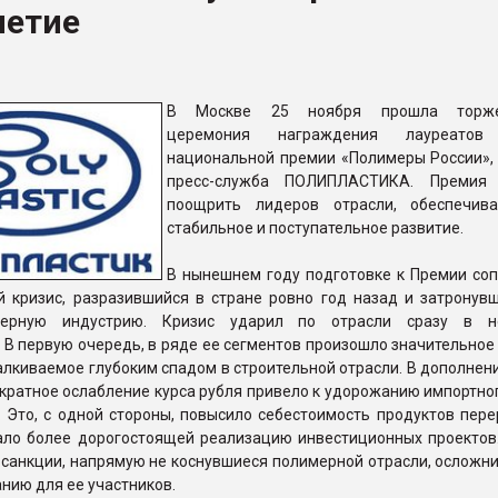
летие
ва ПЭТ
ФОРУМ
В Москве 25 ноября прошла торже
церемония награждения лауреатов
национальной премии «Полимеры России»,
пресс-служба ПОЛИПЛАСТИКА. Премия 
поощрить лидеров отрасли, обеспечив
стабильное и поступательное развитие.
В нынешнем году подготовке к Премии соп
й кризис, разразившийся в стране ровно год назад и затронувш
мерную индустрию. Кризис ударил по отрасли сразу в не
 В первую очередь, в ряде ее сегментов произошло значительно
алкиваемое глубоким спадом в строительной отрасли. В дополнени
кратное ослабление курса рубля привело к удорожанию импортно
 Это, с одной стороны, повысило себестоимость продуктов пере
лало более дорогостоящей реализацию инвестиционных проектов.
санкции, напрямую не коснувшиеся полимерной отрасли, осложни
нию для ее участников.