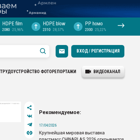
HDPE film
HDPE blow
PP hомо
2080
25,96%
2310
28,57%
2300
25,22%
ВХОД / РЕГИСТРАЦИЯ
ТРУДОУСТРОЙСТВО
ФОТОРЕПОРТАЖИ
ВИДЕОКАНАЛ
Рекомендуемое:
17/04/2026
Крупнейшая мировая выставка
пластмасс CHINAPLAS 2026 открывается