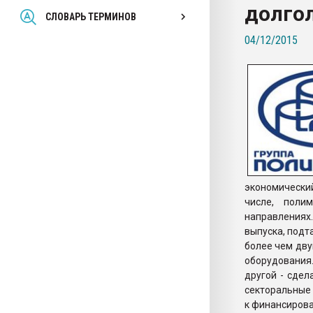
долго
Всё, что касается выду
СЛОВАРЬ ТЕРМИНОВ
бутылок
04/12/2015
ПЕРЕЙТИ НА 
экономически
числе, поли
направлениях.
выпуска, подт
более чем дву
оборудования.
другой - сде
секторальные 
к финансирова