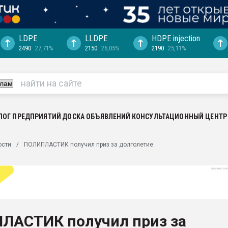
LDPE
LLDPE
HDPE injection
2490
27,71%
2150
26,05%
2190
25,11%
еса -
ината полного
"Ижевскому
ватить рынок
ЛОГ ПРЕДПРИЯТИЙ
ДОСКА ОБЪЯВЛЕНИЙ
КОНСУЛЬТАЦИОННЫЙ ЦЕНТР
ериала
машины:
ости
ПОЛИПЛАСТИК получил приз за долголетие
, с.-в.
ция выходит на
отке
ь" довольна
ЛАСТИК получил приз за
ьном рынке