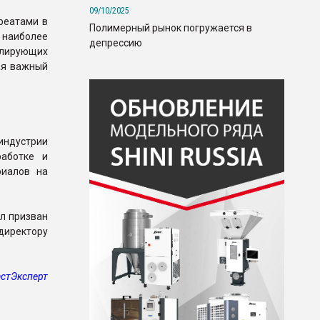
09/10/2025
реатами в
Полимерный рынок погружается в
 наиболее
депрессию
улирующих
ая важный
индустрии
аботке и
риалов на
л призван
директору
стЭксперт