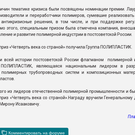
причин тематике кризиса были посвящены номинации премии. Лау
оизводители и переработчики полимеров, сумевшие реализовать
антикризисные решения, в том числе, и при поддержке рег
имо этого, специальным призом была отмечена компания, внесш
вление и развитие полимерной индустрии в постсоветской России.
риз «Четверть века со страной» получила Группа ПОЛИПЛАСТИК.
и всей истории постсоветской России флагманом полимерной 
 ПОЛИПЛАСТИК, являющаяся национальным лидером в разр
 полимерных трубопроводных систем и композиционных мате
ластов.
ого из лидеров отечественной полимерной промышленности и бы
риз «Четверть века со страной».Награду вручили Генеральному 
Мирону Исааковичу.
Пла