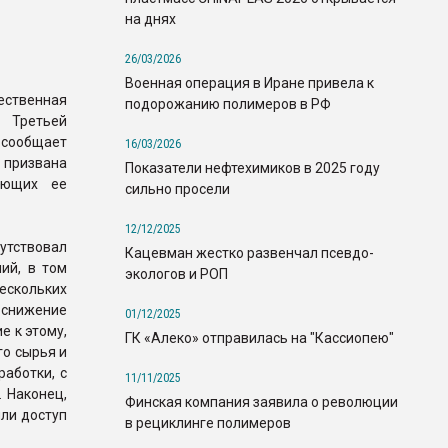
на днях
26/03/2026
Военная операция в Иране привела к
ственная
подорожанию полимеров в РФ
 Третьей
 сообщает
16/03/2026
призвана
Показатели нефтехимиков в 2025 году
ающих ее
сильно просели
12/12/2025
утствовал
Кацевман жестко развенчал псевдо-
ий, в том
экологов и РОП
скольких
е снижение
01/12/2025
е к этому,
ГК «Алеко» отправилась на "Кассиопею"
го сырья и
работки, с
11/11/2025
 Наконец,
Финская компания заявила о революции
ли доступ
в рециклинге полимеров