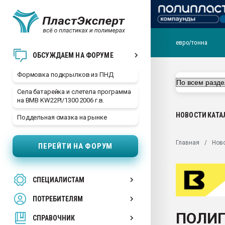
евро/тонна
Продажа готового бизн
ОБСУЖДАЕМ НА ФОРУМЕ
производство SPC лам
цикла
Формовка подкрылков из ПНД
29.07.2026 ФРП помог 
Села батарейка и слетела программа
заводу пластмасс" зах
на BMB KW22PI/1300 2006 г.в.
ППЭ
НОВОСТИ
КАТА
Поддельная смазка на рынке
Помощь в подборе мат
Вакуум-формовочные 
Главная
Нов
ПЕРЕЙТИ НА ФОРУМ
ближайшее подмосковье
Подмосковье, Москва
28.07.2026 Автоматиза
СПЕЦИАЛИСТАМ
первый план в перераб
пластмасс
ПОТРЕБИТЕЛЯМ
28.07.2026 "Техноникол
ПОЛИП
ситуацией на строител
СПРАВОЧНИК