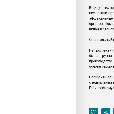
В силу этих 
них стали пр
эффективные 
органов. Пом
вклад в стано
Специальный п
На протяжени
была группа
производстве
основе термоп
Поощрить одн
специальный п
Гориловскому 