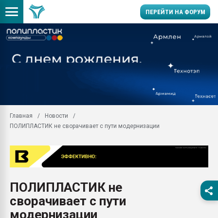
ПЕРЕЙТИ НА ФОРУМ
Продажа готового бизн
производство SPC лам
цикла
29.07.2026 ФРП помог 
заводу пластмасс" зах
ППЭ
Главная
Новости
Помощь в подборе мат
ПОЛИПЛАСТИК не сворачивает с пути модернизации
Вакуум-формовочные 
ближайшее подмосковье
Подмосковье, Москва
28.07.2026 Автоматиза
первый план в перераб
ПОЛИПЛАСТИК не
пластмасс
сворачивает с пути
28.07.2026 "Техноникол
ситуацией на строител
модернизации