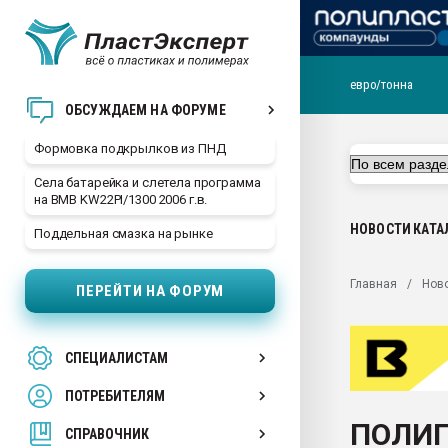
евро/тонна
Продажа готового бизн
ОБСУЖДАЕМ НА ФОРУМЕ
производство SPC лам
цикла
Формовка подкрылков из ПНД
29.07.2026 ФРП помог 
Села батарейка и слетела программа
заводу пластмасс" зах
на BMB KW22PI/1300 2006 г.в.
ППЭ
НОВОСТИ
КАТА
Поддельная смазка на рынке
Помощь в подборе мат
Вакуум-формовочные 
Главная
Нов
ПЕРЕЙТИ НА ФОРУМ
ближайшее подмосковье
Подмосковье, Москва
28.07.2026 Автоматиза
СПЕЦИАЛИСТАМ
первый план в перераб
пластмасс
ПОТРЕБИТЕЛЯМ
28.07.2026 "Техноникол
ПОЛИП
ситуацией на строител
СПРАВОЧНИК