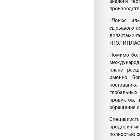
аналоги те
производст
«Поиск аль
сырьевого об
департаме
«ПОЛИПЛАС
Помимо боле
международн
плане расш
именно Bor
поставщика
глобальных
продуктов, 
обращение с
Специалис
предприяти
полностью с