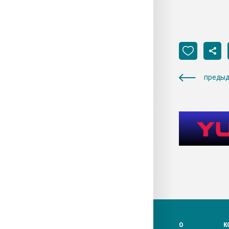
предыд
О
К