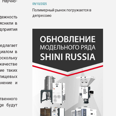
 Научно-
09/10/2025
Полимерный рынок погружается в
депрессию
дежность
ояснили в
приятия
едлагает
циалом в
оскольку
ачестве
ие таких
 пищевых
анение и
венного
ge будут