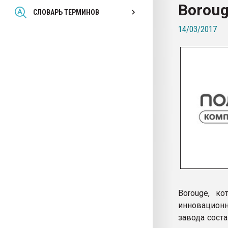
Borou
Всё, что касается выду
СЛОВАРЬ ТЕРМИНОВ
бутылок
14/03/2017
ПЕРЕЙТИ НА 
Borouge, к
инновационн
завода сост