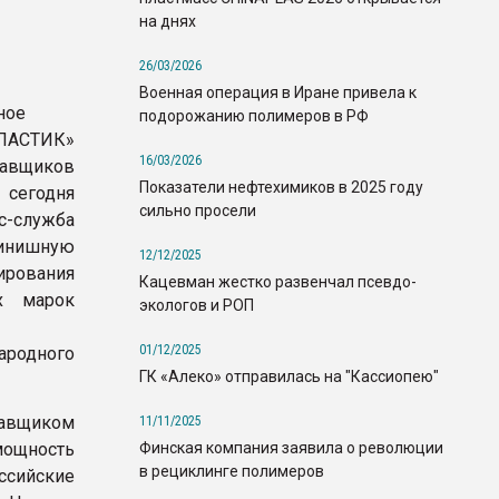
на днях
26/03/2026
Военная операция в Иране привела к
ное
подорожанию полимеров в РФ
ЛАСТИК»
16/03/2026
тавщиков
Показатели нефтехимиков в 2025 году
сегодня
сильно просели
с-служба
нишную
12/12/2025
ирования
Кацевман жестко развенчал псевдо-
х марок
экологов и РОП
01/12/2025
ародного
ГК «Алеко» отправилась на "Кассиопею"
тавщиком
11/11/2025
Финская компания заявила о революции
мощность
в рециклинге полимеров
оссийские