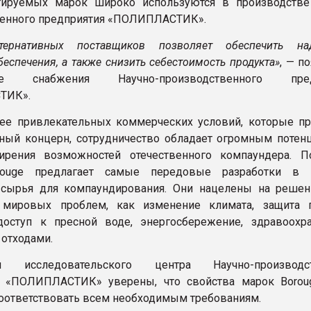
стируемых марок широко используются в производстве
венного предприятия «ПОЛИПЛАСТИК».
тернативных поставщиков позволяет обеспечить на
еспечения, а также снизить себестоимость продукта»
, — п
нте снабжения Научно-производственного пред
ТИК».
е привлекательных коммерческих условий, которые пр
ый концерн, сотрудничество обладает огромным потен
ирения возможностей отечественного компаундера. П
ouge предлагает самые передовые разработки в к
 сырья для компаундирования. Они нацелены на решен
 мировых проблем, как изменение климата, защита
доступ к пресной воде, энергосбережение, здравоохр
 отходами.
ты исследовательского центра Научно-производст
я «ПОЛИПЛАСТИК» уверены, что свойства марок Borou
оответствовать всем необходимым требованиям.