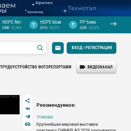
HDPE film
HDPE blow
PP hомо
2080
25,96%
2310
28,57%
2300
25,22%
ВХОД / РЕГИСТРАЦИЯ
ТРУДОУСТРОЙСТВО
ФОТОРЕПОРТАЖИ
ВИДЕОКАНАЛ
Рекомендуемое:
17/04/2026
Крупнейшая мировая выставка
пластмасс CHINAPLAS 2026 открывается