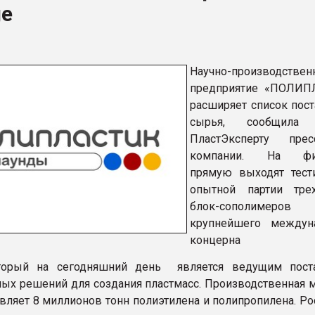
ge
ва ПЭТ
ФОРУМ
Научно-производствен
предприятие «ПОЛИП
расширяет список пос
сырья, сообщила 
ПластЭксперту прес
компании. На фи
прямую выходят тест
опытной партии тре
блок-сополимеров
крупнейшего междун
концерна
оторый на сегодняшний день является ведущим пос
ых решений для создания пластмасс. Производственная 
авляет 8 миллионов тонн полиэтилена и полипропилена. Р