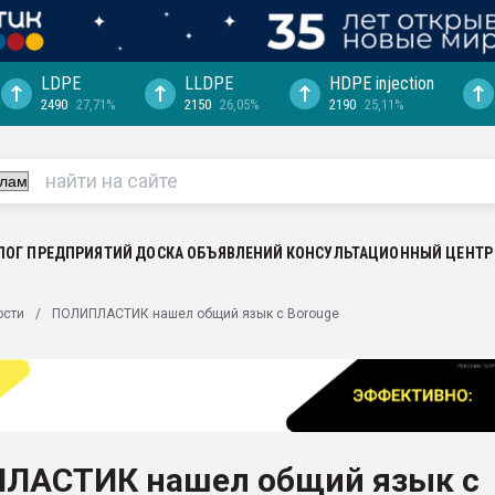
LDPE
LLDPE
HDPE injection
2490
27,71%
2150
26,05%
2190
25,11%
еса -
ината полного
"Ижевскому
ватить рынок
ЛОГ ПРЕДПРИЯТИЙ
ДОСКА ОБЪЯВЛЕНИЙ
КОНСУЛЬТАЦИОННЫЙ ЦЕНТР
ериала
машины:
ости
ПОЛИПЛАСТИК нашел общий язык с Borouge
, с.-в.
ция выходит на
отке
ь" довольна
ЛАСТИК нашел общий язык с
ьном рынке