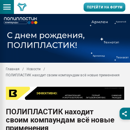
ПЕРЕЙТИ НА ФОРУМ
Вакуум-формовочные 
ближайшее подмосковье
Подмосковье, Москва
28.07.2026 Автоматиза
первый план в перераб
пластмасс
Главная
Новости
28.07.2026 "Техноникол
ПОЛИПЛАСТИК находит своим компаундам всё новые применения
ситуацией на строител
Всё, что касается выду
бутылок
Материал поверхности 
вакуумного формовани
ПОЛИПЛАСТИК находит
Продам отходы Компо
своим компаундам всё новые
поликарбоната и АБС-п
Armaloy PC/ABS-1IM че
применения