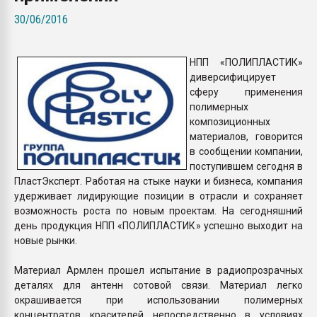
26.07.2022 "Сибирский т
30/06/2016
намного дороже
НПП «ПОЛИПЛАСТИК»
ПЕРЕЙТИ НА 
диверсифицирует
сферу применения
полимерных
композиционных
материалов, говорится
в сообщении компании,
поступившем сегодня в
ПластЭксперт. Работая на стыке науки и бизнеса, компания
удерживает лидирующие позиции в отрасли и сохраняет
возможность роста по новым проектам. На сегодняшний
день продукция НПП «ПОЛИПЛАСТИК» успешно выходит на
новые рынки.
Материал Армлен прошел испытание в радиопрозрачных
деталях для антенн сотовой связи. Материал легко
окрашивается при использовании полимерных
концентратов красителей непосредственно в условиях