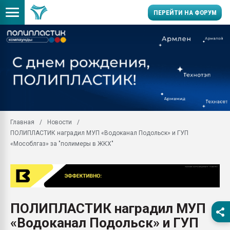
ПЕРЕЙТИ НА ФОРУМ
Продажа готового бизн
производство SPC лам
цикла
29.07.2026 ФРП помог 
заводу пластмасс" зах
ППЭ
Главная
Новости
Помощь в подборе мат
ПОЛИПЛАСТИК наградил МУП «Водоканал Подольск» и ГУП
Вакуум-формовочные 
«Мособлгаз» за "полимеры в ЖКХ"
ближайшее подмосковье
Подмосковье, Москва
28.07.2026 Автоматиза
первый план в перераб
пластмасс
ПОЛИПЛАСТИК наградил МУП
28.07.2026 "Техноникол
«Водоканал Подольск» и ГУП
ситуацией на строител