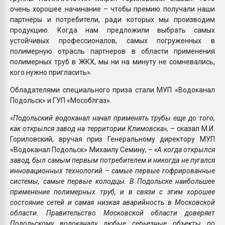
очень хорошее начинание – чтобы премию получали наши
партнёры и потребители, ради которых мы производим
продукцию. Когда нам предложили выбрать самых
устойчивых профессионалов, самых погруженных в
полимерную отрасль партнеров в области применения
полимерных труб в ЖКХ, мы ни на минуту не сомневались,
кого нужно пригласить».
Обладателями специального приза стали МУП «Водоканал
Подольск» и ГУП «Мособлгаз».
«Подольский водоканал начал применять трубы еще до того,
как открылся завод на территории Климовска»,
– сказал М.И.
Гориловский, вручая приз Генеральному директору МУП
«Водоканал Подольск» Михаилу Семину, –
«А когда открылся
завод, был самым первым потребителем и никогда не пугался
инновационных технологий – самые первые гофрированные
системы, самые первые колодцы. В Подольске наибольшее
применение полимерных труб, и в связи с этим хорошее
состояние сетей и самая низкая аварийность в Московской
области. Правительство Московской области доверяет
Подольскому водоканалу любые серьезные объекты по