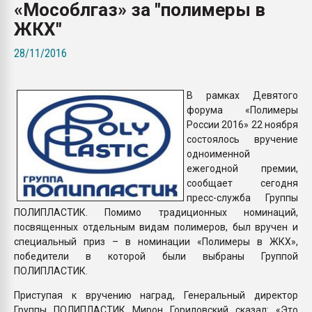
«Мособлгаз» за "полимеры в
Всё, что касается выду
бутылок
ЖКХ"
28/11/2016
ПЕРЕЙТИ НА 
В рамках Девятого
форума «Полимеры
России 2016» 22 ноября
состоялось вручение
одноименной
ежегодной премии,
сообщает сегодня
пресс-служба Группы
ПОЛИПЛАСТИК. Помимо традиционных номинаций,
посвященных отдельным видам полимеров, был вручен и
специальный приз – в номинации «Полимеры в ЖКХ»,
победители в которой были выбраны Группой
ПОЛИПЛАСТИК.
Приступая к вручению наград, Генеральный директор
Группы ПОЛИПЛАСТИК Мирон Гориловский сказал: «Это